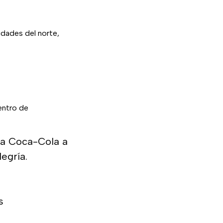
udades del norte,
entro de
ña Coca-Cola a
egría.
s