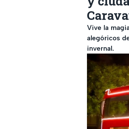
y ciuda
Carava
Vive la magia
alegóricos d
invernal.