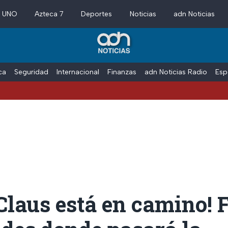
a UNO
Azteca 7
Deportes
Noticias
adn Noticias
ica
Seguridad
Internacional
Finanzas
adn Noticias Radio
Esp
Claus está en camino! 