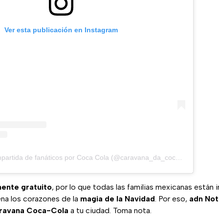
Ver esta publicación en Instagram
Una publicación compartida de fanáticos por Coca Cola (@caravana_da_coca_cola)
mente gratuito
, por lo que todas las familias mexicanas están i
ena los corazones de la
magia de la Navidad
. Por eso,
adn Not
ravana Coca-Cola
a tu ciudad. Toma nota.