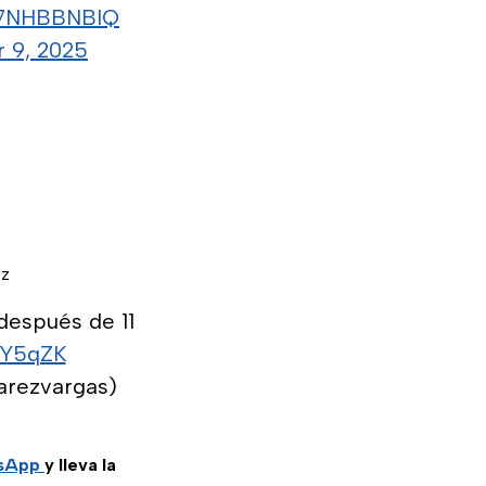
/z7NHBBNBIQ
 9, 2025
ez
después de 11
oY5qZK
arezvargas)
tsApp
y lleva la