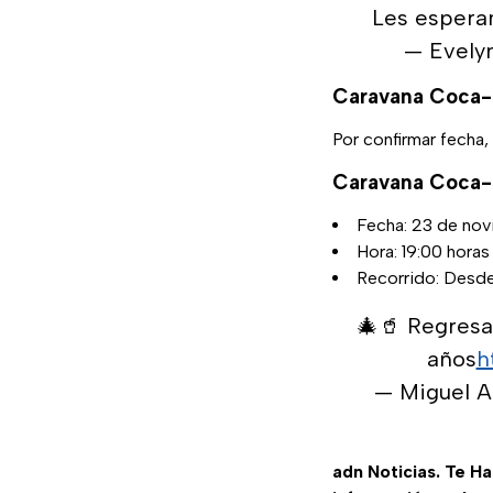
Les espera
— Evely
Caravana Coca-
Por confirmar fecha, 
Caravana Coca-
Fecha: 23 de no
Hora: 19:00 horas
Recorrido: Desde
🎄🥤 Regresa
años
h
— Miguel A
adn Noticias. Te H