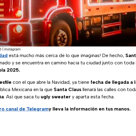
5
|
Instagram
dad
está mucho más cerca de lo que imaginas! De hecho,
San
inado y se encuentra en camino hacia tu ciudad junto con toda 
la 2025.
esfile
con el que abre la Navidad, ya tiene
fecha de llegada a l
blica Mexicana en la que
Santa Claus
llenará las calles con tod
ña
. Así que saca tu
ugly sweater
y aparta esta fecha.
ro canal de Telegram
y lleva la información en tus manos.