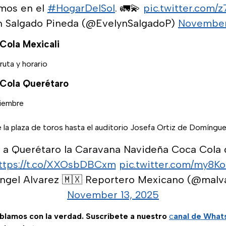
mos en el
#HogarDelSol
. 🚛💫
pic.twitter.com
n Salgado Pineda (@EvelynSalgadoP)
November
Cola Mexicali
ruta y horario
Cola Querétaro
viembre
 la plaza de toros hasta el auditorio Josefa Ortiz de Domíngu
 a Querétaro la Caravana Navideña Coca Cola 
ttps://t.co/XXOsbDBCxm
pic.twitter.com/my8K
ngel Alvarez 🇲🇽 Reportero Mexicano (@malv
November 13, 2025
ablamos con la verdad. Suscríbete a nuestro
c
anal de Wha