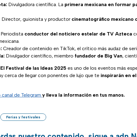
ta:
Divulgadora científica. La
primera mexicana en formar pa
:
Director, guionista y productor
cinematográfico mexicano 
Periodista
conductor del noticiero estelar de TV Azteca
co
 mexicana.
:
Creador de contenido en TikTok, el crítico más audaz de serie
la:
Divulgador científico, miembro
fundador de Big Van
, cient
?
El Festival de las Ideas 2025
es uno de los eventos más espe
y cerca de llegar con ponentes de lujo que te
inspirarán en el
o canal de Telegram
y lleva la información en tus manos.
Ferias y festivales
erdas nuestro contenido, sigue a adn N