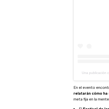
Una publicación c
En el evento encont
relatarán cómo ha s
meta fija en la mente
El
Festival de la