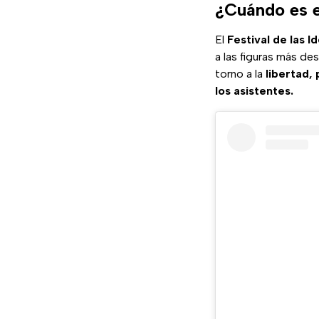
¿Cuándo es e
El
Festival de las I
a las figuras más de
torno a la
libertad,
los asistentes.