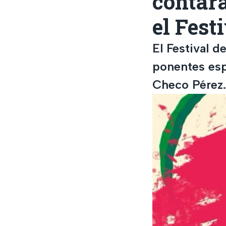
contará
el Fest
El Festival d
ponentes espe
Checo Pérez.