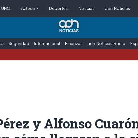
a UNO
Azteca 7
Deportes
Noticias
adn Noticias
ica
Seguridad
Internacional
Finanzas
adn Noticias Radio
Esp
Pérez y Alfonso Cuaró