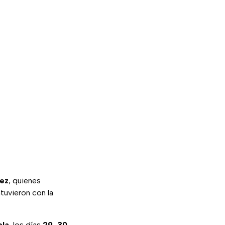
rez
, quienes
tuvieron con la
bla
, los días
29, 30