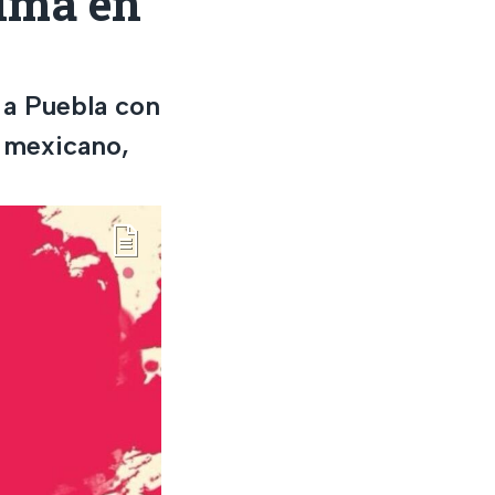
cima en
r a Puebla con
o mexicano,