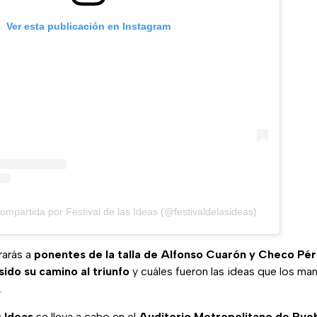
Ver esta publicación en Instagram
ompartida por Festival de las Ideas (@festivaldelasideas)
rarás a
ponentes de la talla de Alfonso Cuarón y Checo Pé
ido su camino al triunfo
y cuáles fueron las ideas que los man
.
s Ideas
se lleva a cabo en el
Auditorio Metropolitano de Pue