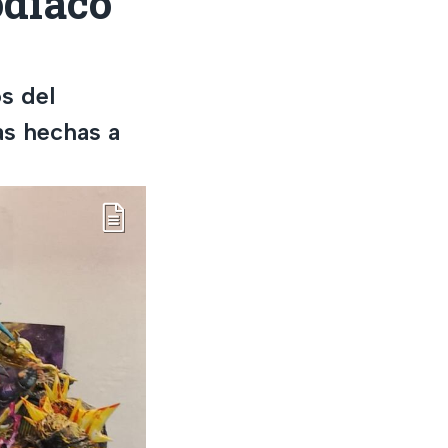
odiaco
s del
as hechas a