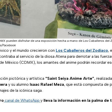
DMX pueden disfrutar de una exposición hecha a mano de Los Caballeros del Z
res/Facebook
xico y el mundo crecieron con
Los Caballeros del Zodiaco
, 
ntraba al servicio de la diosa Atena para derrotar a las fuerzas
de México (CDMX), los amantes del anime podrán recordar es
ición pictórica y artística
“Saint Seiya Anime Arte”
, realizad
uera
y su alumno
Isaac Rafael Meza
, que está compuesta de pi
najes de la icónica saga.
ro
canal de WhatsApp
y
lleva la información en la palma de 