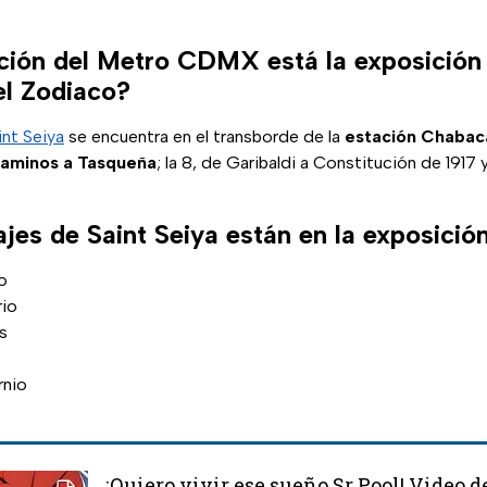
ción del Metro CDMX está la exposición
el Zodiaco?
int Seiya
se encuentra en el transborde de la
estación Chabac
aminos a Tasqueña
; la 8, de Garibaldi a Constitución de 1917 y
jes de Saint Seiya están en la exposició
o
rio
s
rnio
¡Quiero vivir ese sueño Sr Pool! Video d