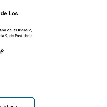
 de Los
ano
de las líneas 2,
 la 9, de Pantitlán a
n?
e la boda