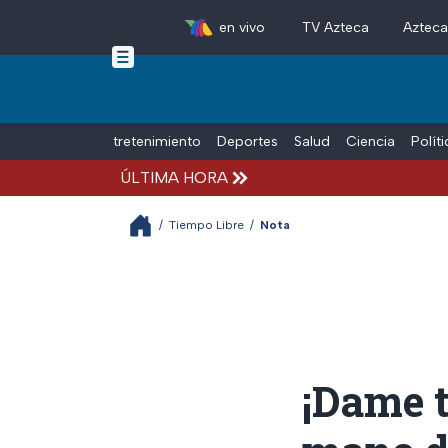
en vivo
TV Azteca
Aztec
Skip to main content
Tiempo Libre
Entretenimiento
Deportes
Salud
Ciencia
Polít
ÚLTIMA HORA
/
Tiempo Libre
/
Nota
¡Dame t