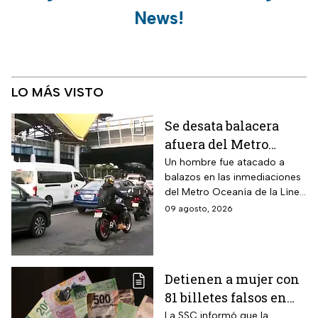
News!
LO MÁS VISTO
Se desata balacera
afuera del Metro
Oceanía en la CDMX;
Un hombre fue atacado a
balazos en las inmediaciones
hay heridos
del Metro Oceanía de la Línea
B del Metro CDMX.
09 agosto, 2026
Detienen a mujer con
81 billetes falsos en
CDMX: ¿Cómo
La SSC informó que la