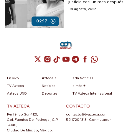
justicia casi un mes después
del fallecimiento de su hija.
08 agosto, 2026
02:17
Cuenta de X / Twitter (se abre en una nuev
Cuenta de Instagram (se abre en una n
Cuenta de TikTok (se abre en una
Cuenta de YouTube (se abre 
Cuenta de Telegram (se a
Cuenta de Facebook 
Cuenta de Whats
En vivo
Azteca 7
adn Noticias
TV Azteca
Noticias
a más +
Azteca UNO
Deportes
TV Azteca Internacional
TV AZTECA
CONTACTO
Periférico Sur 4121,
contacto@tvazteca.com
Col. Fuentes Del Pedregal, C.P.
55 1720 1313
|
Conmutador
14140,
Ciudad De México, México.