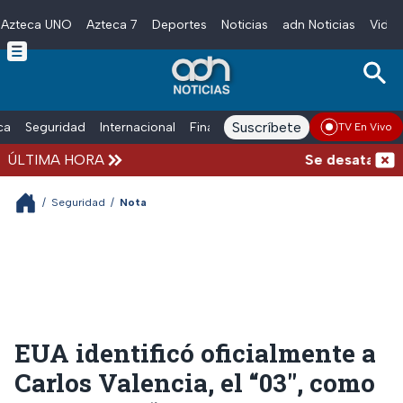
Azteca UNO
Azteca 7
Deportes
Noticias
adn Noticias
Video
Skip to main content
Suscríbete
ica
Seguridad
Internacional
Finanzas
adn Noticias Radio
Esp
TV En Vivo
ÚLTIMA HORA
Se desata balac
/
Seguridad
/
Nota
EUA identificó oficialmente a
Carlos Valencia, el “03″, como