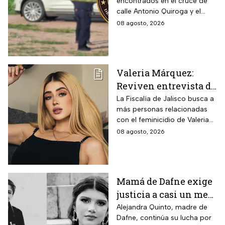
encontrados en el cruce de
Hermosillo;
calle Antonio Quiroga y el
investigan posible
Boulevard Camino del Serie
08 agosto, 2026
riña
en Hermosillo, Sonora
Valeria Márquez:
Reviven entrevista de
Vivian de la torre en
La Fiscalía de Jalisco busca a
más personas relacionadas
donde se deslindó del
con el feminicidio de Valeria
feminicidio de su
Márquez, mientras vuelve a
08 agosto, 2026
amiga
tomar relevancia lo que su
amiga Vivian dijo sobre los
señalamientos en su contra.
Mamá de Dafne exige
justicia a casi un mes
de la muerte de su hija
Alejandra Quinto, madre de
Dafne, continúa su lucha por