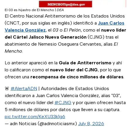
El 03 es hijastro de El Mencho
|
DEA
El Centro Nacional Antiterrorismo de los Estados Unidos
(CNCT, por sus siglas en inglés) identificó a
Juan Carlos
Valencia González
, el
03
o
El Pelón
, como el
nuevo líder
del Cártel Jalisco Nueva Generación
(CJNG) tras el
abatimiento de Nemesio Oseguera Cervantes, alías
El
Mencho
.
Lo anterior apareció en la
Guía de Antiterrorismo
y ahí
lo calificaron como el
nuevo líder del CJNG
, por lo que
ofrecen una
recompensa de cinco millones de dólares
.
🚨
#AlertaADN
| Autoridades de Estados Unidos
identificaron a Juan Carlos Valencia González, alias "03",
como el nuevo líder del
#CJNG
y por quien ofrecen hasta
5 millones de dólares por datos que lleven a su captura.
pic.twitter.com/KeXU33k1g6
— adn Noticias (@adnnoticiasmx)
July 8, 2026