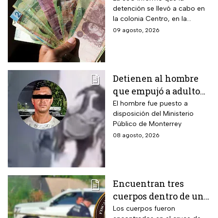
detención se llevó a cabo en
identificar “dinero
la colonia Centro, en la
patito”?
alcaldía Cuauhtémoc; llevaba
09 agosto, 2026
también actas de nacimiento,
INE y tarjetas de plástico
Detienen al hombre
que empujó a adulto
mayor frente a un
El hombre fue puesto a
disposición del Ministerio
tráiler en Monterrey
Público de Monterrey
08 agosto, 2026
Encuentran tres
cuerpos dentro de una
camioneta de lujo en
Los cuerpos fueron