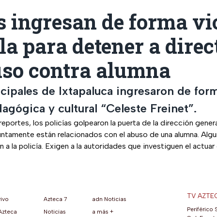
s ingresan de forma vi
la para detener a direc
uso contra alumna
cipales de Ixtapaluca ingresaron de form
agógica y cultural “Celeste Freinet”.
eportes, los policías golpearon la puerta de la dirección gener
untamente están relacionados con el abuso de una alumna. Alg
on a la policía. Exigen a la autoridades que investiguen el actua
TV AZTE
vivo
Azteca 7
adn Noticias
Periférico 
Azteca
Noticias
a más +