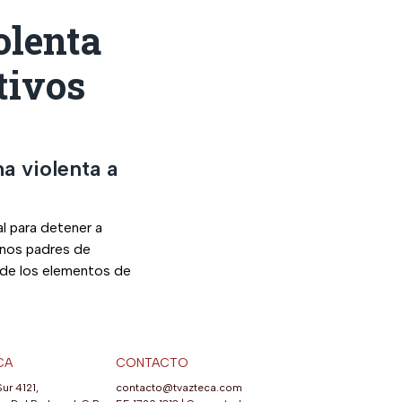
olenta
tivos
a violenta a
al para detener a
unos padres de
r de los elementos de
CA
CONTACTO
Sur 4121,
contacto@tvazteca.com