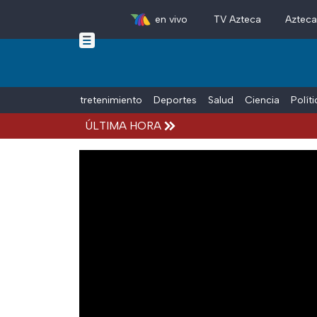
en vivo
TV Azteca
Aztec
Skip to main content
Tiempo Libre
Entretenimiento
Deportes
Salud
Ciencia
Polít
ÚLTIMA HORA