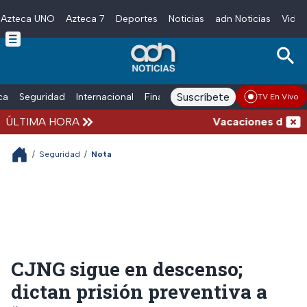
Azteca UNO
Azteca 7
Deportes
Noticias
adn Noticias
Video
Skip to main content
Suscríbete
ica
Seguridad
Internacional
Finanzas
adn Noticias Radio
Esp
TV En Vivo
ÚLTIMA HORA
Vacaciones de veran
/
Seguridad
/
Nota
CJNG sigue en descenso;
dictan prisión preventiva a