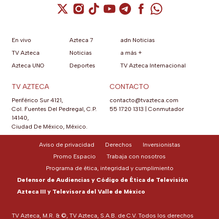
Cuenta de X / Twitter (se abre en una nuev
Cuenta de Instagram (se abre en una n
Cuenta de TikTok (se abre en una
Cuenta de YouTube (se abre 
Cuenta de Telegram (se a
Cuenta de Facebook 
Cuenta de Whats
En vivo
Azteca 7
adn Noticias
TV Azteca
Noticias
a más +
Azteca UNO
Deportes
TV Azteca Internacional
TV AZTECA
CONTACTO
Periférico Sur 4121,
contacto@tvazteca.com
Col. Fuentes Del Pedregal, C.P.
55 1720 1313
|
Conmutador
14140,
Ciudad De México, México.
Aviso de privacidad
Derechos
Inversionistas
Promo Espacio
Trabaja con nosotros
Programa de ética, integridad y cumplimiento
Defensor de Audiencias y Código de Ética de Televisión
Azteca III y Televisora del Valle de México
TV Azteca, M.R. & ©, TV Azteca, S.A.B. de C.V. Todos los derechos