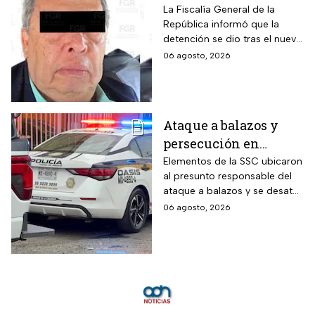
Guerrero, Ángel
La Fiscalía General de la
República informó que la
Aguirre, por el Caso
detención se dio tras el nuevo
Ayotzinapa
modelo de investigación
06 agosto, 2026
sobre la desaparición de los
43 normalistas
Ataque a balazos y
persecución en
Álvaro Obregón,
Elementos de la SSC ubicaron
al presunto responsable del
CDMX, hoy 6 de agosto
ataque a balazos y se desató
una persecución
06 agosto, 2026