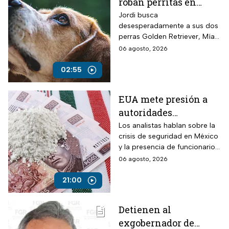
roban perritas en
Veracruz
Jordi busca
desesperadamente a sus dos
perras Golden Retriever, Mía y
Camila, de seis años, robadas
06 agosto, 2026
el 28 de julio por un comando
armado en la autopista
02:55
Puebla-Tuxpan.
EUA mete presión a
autoridades
mexicanas para
Los analistas hablan sobre la
crisis de seguridad en México
combatir al
y la presencia de funcionarios
narcotráfico y detener
corruptos en el narcotráfico
06 agosto, 2026
a funcionarios
corruptos
21:00
Detienen al
exgobernador de