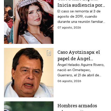
Inicia audiencia por
abuso sexual
El caso se remonta al 3 de
agosto de 2019, cuando
cometido por su padre
durante una reunión familiar
celebrada en la casa de la
07 agosto, 2026
abuela paterna, ocurrieron los
hechos.
Caso Ayotzinapa: el
papel de Ángel
Aguirre en la
Ángel Heladio Aguirre Rivero,
nació en Ometepec,
desaparición de los
Guerrero, el 21 de abril de
normalistas en 2014
1956. Estudió la Licenciatura
06 agosto, 2026
de Economía en la UNAM.
Hombres armados