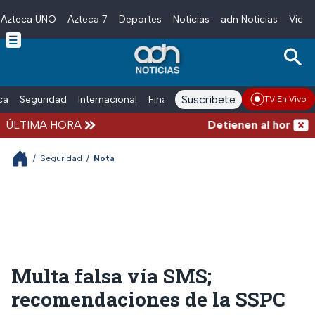
Azteca UNO
Azteca 7
Deportes
Noticias
adn Noticias
Video
Skip to main content
Suscríbete
ica
Seguridad
Internacional
Finanzas
adn Noticias Radio
Esp
TV En Vivo
ÚLTIMA HORA
Detienen al hombre qu
/
Seguridad
/
Nota
Multa falsa vía SMS;
recomendaciones de la SSPC