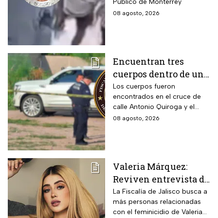
Público de Monterrey
08 agosto, 2026
Encuentran tres
cuerpos dentro de una
camioneta de lujo en
Los cuerpos fueron
encontrados en el cruce de
Hermosillo;
calle Antonio Quiroga y el
investigan posible
Boulevard Camino del Serie
08 agosto, 2026
riña
en Hermosillo, Sonora
Valeria Márquez:
Reviven entrevista de
Vivian de la torre en
La Fiscalía de Jalisco busca a
más personas relacionadas
donde se deslindó del
con el feminicidio de Valeria
feminicidio de su