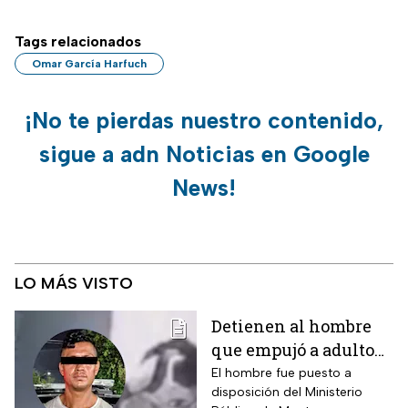
Tags relacionados
Omar García Harfuch
¡No te pierdas nuestro contenido,
sigue a adn Noticias en Google
News!
LO MÁS VISTO
Detienen al hombre
que empujó a adulto
mayor frente a un
El hombre fue puesto a
disposición del Ministerio
tráiler en Monterrey