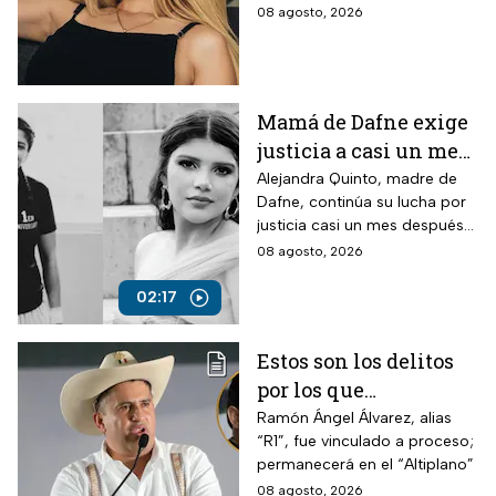
Márquez, mientras vuelve a
08 agosto, 2026
amiga
tomar relevancia lo que su
amiga Vivian dijo sobre los
señalamientos en su contra.
Mamá de Dafne exige
justicia a casi un mes
de la muerte de su hija
Alejandra Quinto, madre de
Dafne, continúa su lucha por
justicia casi un mes después
del fallecimiento de su hija.
08 agosto, 2026
02:17
Estos son los delitos
por los que
vincularon a proceso
Ramón Ángel Álvarez, alias
“R1”, fue vinculado a proceso;
al “R1″, presunto autor
permanecerá en el “Altiplano”
intelectual del
08 agosto, 2026