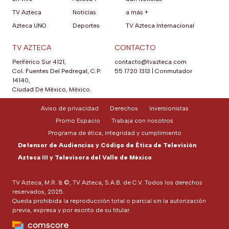
TV Azteca
Noticias
a más +
Azteca UNO
Deportes
TV Azteca Internacional
TV AZTECA
CONTACTO
Periférico Sur 4121,
contacto@tvazteca.com
Col. Fuentes Del Pedregal, C.P.
55 1720 1313
|
Conmutador
14140,
Ciudad De México, México.
Aviso de privacidad
Derechos
Inversionistas
Promo Espacio
Trabaja con nosotros
Programa de ética, integridad y cumplimiento
Defensor de Audiencias y Código de Ética de Televisión
Azteca III y Televisora del Valle de México
TV Azteca, M.R. & ©, TV Azteca, S.A.B. de C.V. Todos los derechos
reservados, 2025.
Queda prohibida la reproducción total o parcial sin la autorización
previa, expresa y por escrito de su titular.