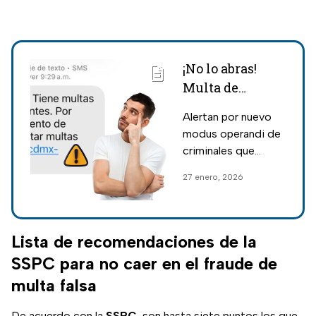
¡No lo abras!
Multa de
tránsito
Alertan por nuevo
pendiente: Así
modus operandi de
funciona el
criminales que
nuevo fraude
cometen fraude por
27 enero, 2026
por SMS en la
medio de mensajes
CDMX
de SMS a nombre
de la Secretaría de
Finanzas de la
Lista de recomendaciones de la
CDMX.
SSPC para no caer en el fraude de
multa falsa
De acuerdo con la
SSPC
, son hasta siete puntos los que