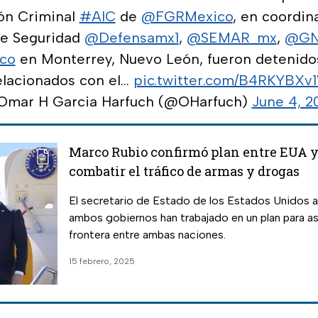
ión Criminal
#AIC
de
@FGRMexico
, en coordin
e Seguridad
@Defensamx1
,
@SEMAR_mx
,
@GN
co
en Monterrey, Nuevo León, fueron detenid
elacionados con el…
pic.twitter.com/B4RKYBXv
Omar H Garcia Harfuch (@OHarfuch)
June 4, 2
Marco Rubio confirmó plan entre EUA 
combatir el tráfico de armas y drogas
El secretario de Estado de los Estados Unidos 
ambos gobiernos han trabajado en un plan para as
frontera entre ambas naciones.
15 febrero, 2025