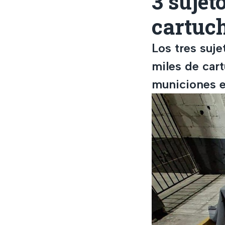
3 sujet
cartuch
Los tres suj
miles de cart
municiones 