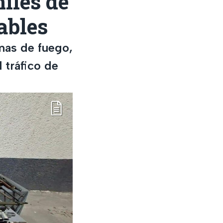
iles de
ables
mas de fuego,
 tráfico de