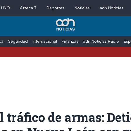
a UNO
Azteca 7
Deportes
Noticias
adn Noticias
ica
Seguridad
Internacional
Finanzas
adn Noticias Radio
Esp
l tráfico de armas: Det