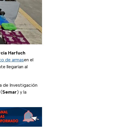
cía Harfuch
ico de armas
en el
e llegarían al
ia de Investigación
 (
Semar
) y la