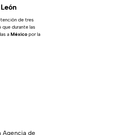
 León
etención de tres
ló que durante las
das a
México
por la
a Agencia de