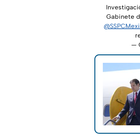
Investigac
Gabinete d
@SSPCMexi
r
— 