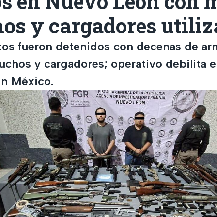
os en Nuevo León con m
os y cargadores utiliz
etos fueron detenidos con decenas de ar
uchos y cargadores; operativo debilita el
en México.