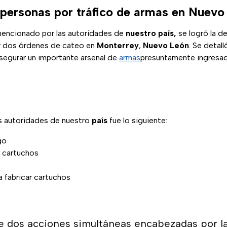
 personas por tráfico de armas en Nuevo
mencionado por las autoridades de
nuestro país,
se logró la d
ar dos órdenes de cateo en
Monterrey
,
Nuevo León
. Se detal
asegurar un importante arsenal de
armas
presuntamente ingresa
s autoridades de nuestro
país
fue lo siguiente:
go
 cartuchos
 fabricar cartuchos
e dos acciones simultáneas encabezadas por l