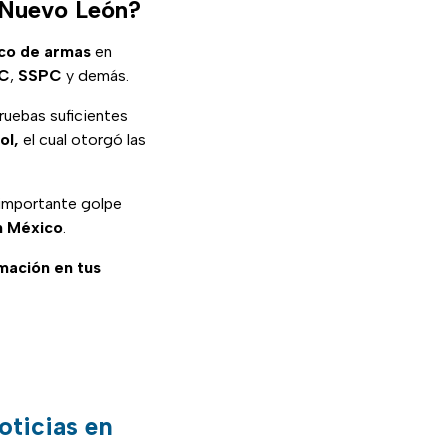
n Nuevo León?
ico
de
armas
en
C
,
SSPC
y demás.
pruebas suficientes
ol,
el cual otorgó las
 importante golpe
n
México
.
rmación en tus
oticias en