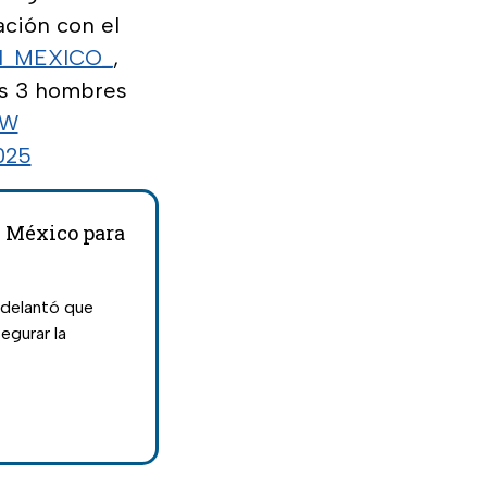
ación con el
_MEXICO_
,
os 3 hombres
1W
025
y México para
adelantó que
egurar la