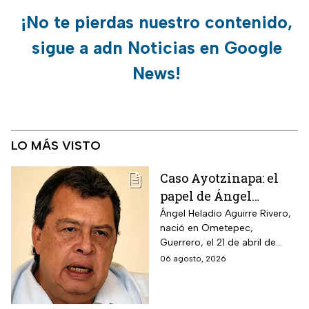
¡No te pierdas nuestro contenido,
sigue a adn Noticias en Google
News!
LO MÁS VISTO
Caso Ayotzinapa: el
papel de Ángel
Aguirre en la
Ángel Heladio Aguirre Rivero,
nació en Ometepec,
desaparición de los
Guerrero, el 21 de abril de
normalistas en 2014
1956. Estudió la Licenciatura
06 agosto, 2026
de Economía en la UNAM.