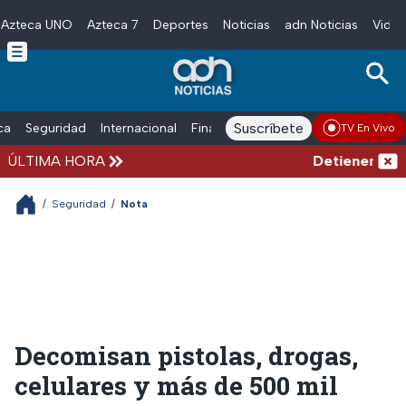
Azteca UNO
Azteca 7
Deportes
Noticias
adn Noticias
Video
Skip to main content
Suscríbete
ica
Seguridad
Internacional
Finanzas
adn Noticias Radio
Esp
TV En Vivo
ÚLTIMA HORA
Detienen al exgo
/
Seguridad
/
Nota
Decomisan pistolas, drogas,
celulares y más de 500 mil