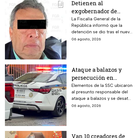
Detienen al
exgobernador de
Guerrero, Ángel
La Fiscalía General de la
República informó que la
Aguirre, por el Caso
detención se dio tras el nuevo
Ayotzinapa
modelo de investigación
06 agosto, 2026
sobre la desaparición de los
43 normalistas
Ataque a balazos y
persecución en
Álvaro Obregón,
Elementos de la SSC ubicaron
al presunto responsable del
CDMX, hoy 6 de agosto
ataque a balazos y se desató
una persecución
06 agosto, 2026
Van 10 creadores de