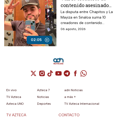
contenido asesinados
desde la guerra entre
La disputa entre Chapitos y La
Mayiza en Sinaloa suma 10
Chapitos y La Mayiza
creadores de contenido
asesinados desde septiembre
06 agosto, 2026
de 2024, según autoridades.
02:05
Cuenta de X / Twitter (se abre en una nuev
Cuenta de Instagram (se abre en una n
Cuenta de TikTok (se abre en una
Cuenta de YouTube (se abre 
Cuenta de Telegram (se a
Cuenta de Facebook 
Cuenta de Whats
En vivo
Azteca 7
adn Noticias
TV Azteca
Noticias
a más +
Azteca UNO
Deportes
TV Azteca Internacional
TV AZTECA
CONTACTO