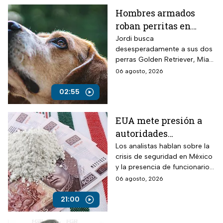
Hombres armados
roban perritas en
Veracruz
Jordi busca
desesperadamente a sus dos
perras Golden Retriever, Mía y
Camila, de seis años, robadas
06 agosto, 2026
el 28 de julio por un comando
armado en la autopista
02:55
Puebla-Tuxpan.
EUA mete presión a
autoridades
mexicanas para
Los analistas hablan sobre la
crisis de seguridad en México
combatir al
y la presencia de funcionarios
narcotráfico y detener
corruptos en el narcotráfico
06 agosto, 2026
a funcionarios
corruptos
21:00