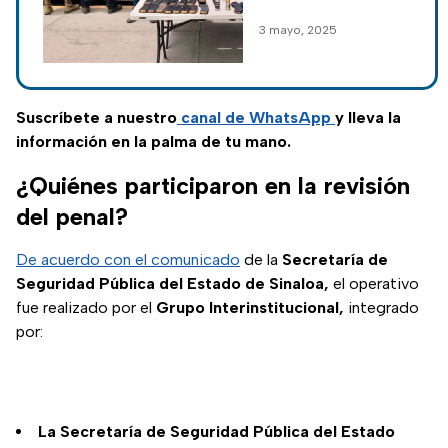
robados tras
Curva San Pedro,
3 mayo, 2025
enfrentamientos
todo lo asegurado
en Navolato,
fue trasladados ante
las autoridades
Sinaloa
competentes.
Suscríbete a nuestro
canal de WhatsApp
y lleva la
información en la palma de tu mano.
¿Quiénes participaron en la revisión
del penal?
De acuerdo con el comunicado
de la
Secretaría de
Seguridad Pública del Estado de Sinaloa,
el operativo
fue realizado por el
Grupo Interinstitucional,
integrado
por:
La Secretaría de Seguridad Pública del Estado