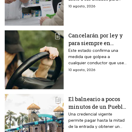
del Bienestar: paso a
conseguir un empleo además
10 agosto, 2026
paso para inscribirte y
de brindar apoyo económico.
documentos
requeridos
Cancelarán por ley y
para siempre en
Jalisco la licencia de
Este estado confirma una
medida que golpea a
conducir de todos los
cualquier conductor que use
conductores que
su auto particular con
10 agosto, 2026
circulen en estos
apariencia de otro, sin
tipos de autos
importar cuántas veces
preste el servicio dentro del
estado.
El balneario a pocos
minutos de un Pueblo
Mágico de Querétaro
Una credencial vigente
permite pagar hasta la mitad
que da 50% de
de la entrada y obtener un
descuento a mayores