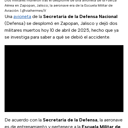
Dos militares murieron tras el desplome de una avioneta de la Fuerza
Aérea en Zapopan, Jalisco; la aeronave era de la Escuela Militar de
Aviación.
|
@vialhermes/X
Una
avioneta
de la
Secretaría de la Defensa Nacional
(Defensa) se desplomó en Zapopan, Jalisco y dejó dos
militares muertos hoy 10 de abril de 2025, hecho que ya
se investiga para saber a qué se debió el accidente.
De acuerdo con la
Secretaría de la Defensa
, la aeronave
es de entrenamiento y pertenece a la
Escuela Militar de