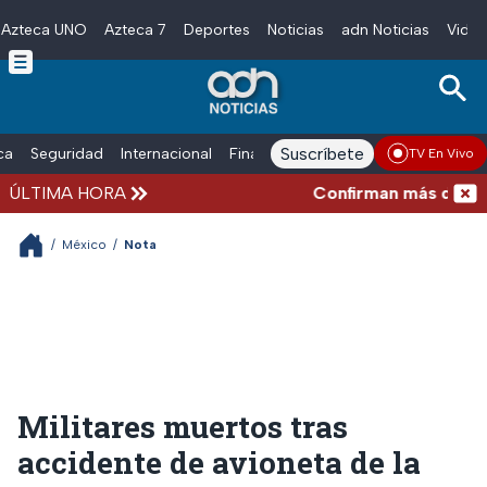
Azteca UNO
Azteca 7
Deportes
Noticias
adn Noticias
Video
Skip to main content
Suscríbete
ica
Seguridad
Internacional
Finanzas
adn Noticias Radio
Esp
TV En Vivo
ÚLTIMA HORA
Confirman más de 100 mu
/
México
/
Nota
Militares muertos tras
accidente de avioneta de la