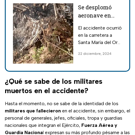
Se desplomó
aeronave en
Quitupan,
El accidente ocurrió
Jalisco; se
en la carretera a
reportan
Santa María del Oro;
personas
hasta el momento
22 diciembre, 2024
fallecidas
se desconocen las
causas de la caída.
¿Qué se sabe de los militares
muertos en el accidente?
Hasta el momento, no se sabe de la identidad de los
militares que fallecieron
en el accidente, sin embargo, el
personal de generales, jefes, oficiales, tropa y guardias
nacionales que integran el Ejército,
Fuerza Aérea y
Guardia Naciona
l expresan su más profundo pésame a las