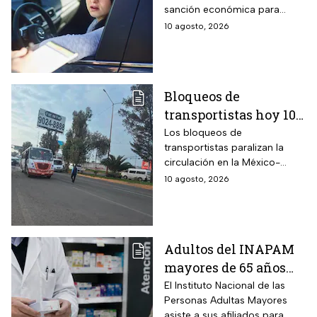
sanción económica para
realicen esta
quienes ponen en riesgo a
10 agosto, 2026
peligrosa maniobra en
otros automovilistas al
la calle
competir de forma
improvisada en calles y
carreteras estatales.
Bloqueos de
transportistas hoy 10
de agosto; tramos de
Los bloqueos de
transportistas paralizan la
carreteras que están
circulación en la México-
cerrados
Puebla hoy lunes
10 agosto, 2026
Adultos del INAPAM
mayores de 65 años
pueden acceder al
El Instituto Nacional de las
Personas Adultas Mayores
aguinaldo y Pensión
asiste a sus afiliados para