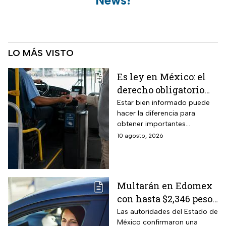
News!
LO MÁS VISTO
Es ley en México: el
derecho obligatorio
que las líneas de
Estar bien informado puede
hacer la diferencia para
autobús deben
obtener importantes
respetar a los adultos
beneficios que no todos
10 agosto, 2026
mayores en estas
conocen.
vacaciones 2026 y no
todos exigen
Multarán en Edomex
con hasta $2,346 pesos
a todos los
Las autoridades del Estado de
México confirmaron una
conductores que