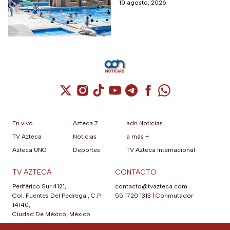
descuento adicional para
10 agosto, 2026
de 60 años y 30% a
acampar en Tequisquiapan
maestros y
estudiantes
Cuenta de X / Twitter (se abre en una nuev
Cuenta de Instagram (se abre en una n
Cuenta de TikTok (se abre en una
Cuenta de YouTube (se abre 
Cuenta de Telegram (se a
Cuenta de Facebook 
Cuenta de Whats
En vivo
Azteca 7
adn Noticias
TV Azteca
Noticias
a más +
Azteca UNO
Deportes
TV Azteca Internacional
TV AZTECA
CONTACTO
Periférico Sur 4121,
contacto@tvazteca.com
Col. Fuentes Del Pedregal, C.P.
55 1720 1313
|
Conmutador
14140,
Ciudad De México, México.