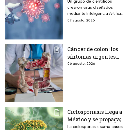
diseñados por la IA,
Un grupo de científicos
crearon virus diseñados
¿son peligrosos para
mediante Inteligencia Artificial
los humanos?
pero se han encendido las
07 agosto, 2026
alertar sobre cómo garantizar
su seguridad.
Cáncer de colon: los
síntomas urgentes
que te advierten que
06 agosto, 2026
ya está presente
Ciclosporiasis llega a
México y se propaga;
activan protocolos
La ciclosporiasis suma casos