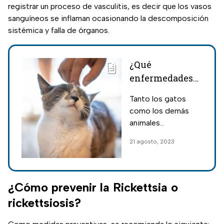
registrar un proceso de vasculitis, es decir que los vasos
sanguíneos se inflaman ocasionando la descomposición
sistémica y falla de órganos.
¿Qué
enfermedades
pueden
Tanto los gatos
transmitir los
como los demás
gatos a sus
animales
humanos?
domésticos pueden
21 agosto, 2023
ser portadores de
algunos parásitos y
hongos, por ello es
recomendable que
¿Cómo prevenir la Rickettsia o
le realices chequeos
rickettsiosis?
médicos de forma
regular a tu