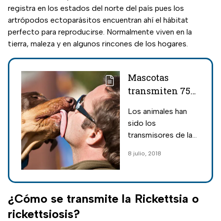
registra en los estados del norte del país pues los
artrópodos ectoparásitos encuentran ahí el hábitat
perfecto para reproducirse. Normalmente viven en la
tierra, maleza y en algunos rincones de los hogares.
Mascotas
transmiten 75%
de
Los animales han
enfermedades
sido los
humanas
transmisores de las
tres cuartas partes
8 julio, 2018
de las
enfermedades que
afectaron a los
humanos en los
¿Cómo se transmite la Rickettsia o
últimos 10 años.
rickettsiosis?