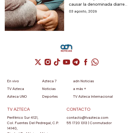
causar la denominada diarrea
explosiva, de acuerdo con
03 agosto, 2026
autoridades sanitarias.
Cuenta de X / Twitter (se abre en una nuev
Cuenta de Instagram (se abre en una n
Cuenta de TikTok (se abre en una
Cuenta de YouTube (se abre 
Cuenta de Telegram (se a
Cuenta de Facebook 
Cuenta de Whats
En vivo
Azteca 7
adn Noticias
TV Azteca
Noticias
a más +
Azteca UNO
Deportes
TV Azteca Internacional
TV AZTECA
CONTACTO
Periférico Sur 4121,
contacto@tvazteca.com
Col. Fuentes Del Pedregal, C.P.
55 1720 1313
|
Conmutador
14140,