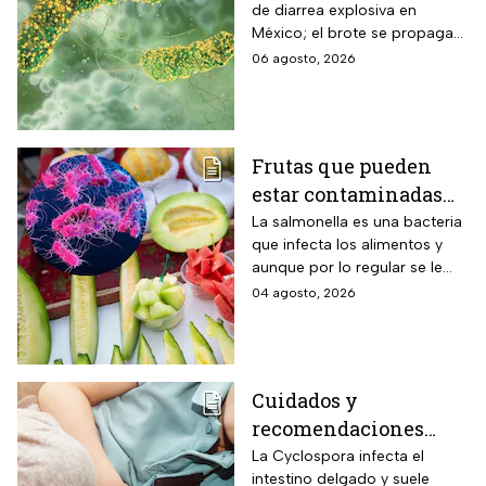
de diarrea explosiva en
para revisar frutas y
México; el brote se propaga
verduras
en el territorio nacional
06 agosto, 2026
Frutas que pueden
estar contaminadas
de salmonella y cómo
La salmonella es una bacteria
que infecta los alimentos y
protegerte del
aunque por lo regular se le
contagio
relaciona con el huevo,
04 agosto, 2026
algunas frutas pueden estar
contaminadas.
Cuidados y
recomendaciones
para niños ante los
La Cyclospora infecta el
intestino delgado y suele
riesgos por cyclospora