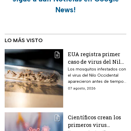
News!
LO MÁS VISTO
EUA registra primer
caso de virus del Nilo
Occidental de 2026
Los mosquitos infestados con
el virus del Nilo Occidental
aparecieron antes de tiempo
en EUA; ya se registró el
07 agosto, 2026
primer caso en una persona
Científicos crean los
primeros virus