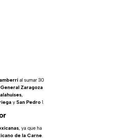
amberri
al sumar 30
;
General Zaragoza
alahuises
,
riega
y
San Pedro
1.
or
exicanas
, ya que ha
icano de la Carne
.