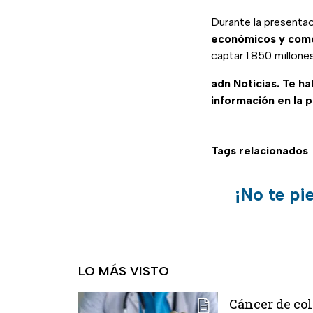
Durante la presenta
económicos y come
captar 1.850 millone
adn Noticias. Te h
información en la 
Tags relacionados
¡No te pi
LO MÁS VISTO
Cáncer de col