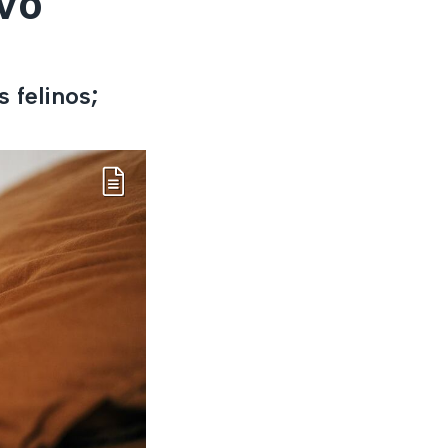
vo
 felinos;