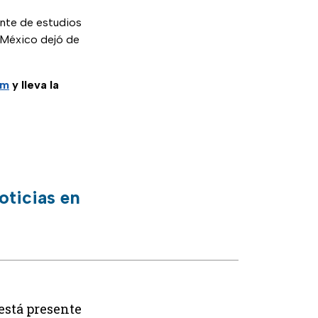
ente de estudios
e México dejó de
am
y lleva la
oticias en
está presente