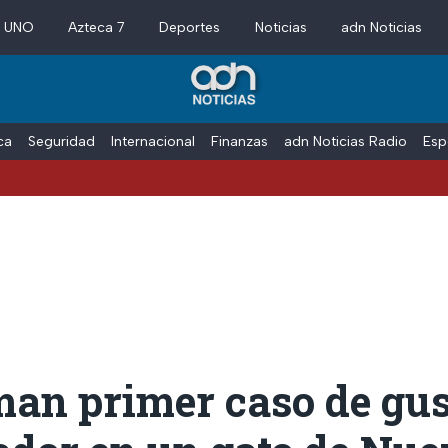
a UNO
Azteca 7
Deportes
Noticias
adn Noticias
ica
Seguridad
Internacional
Finanzas
adn Noticias Radio
Esp
man primer caso de gu