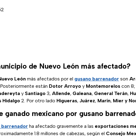
52
municipio de Nuevo León más afectado?
 Nuevo León
más afectados por el
gusano barrenador
son
Ar
 Posteriormente están
Dotor Arroyo
y
Montemorelos
con 8
adereyta
y
Santiago
3,
Allende
,
Galeana
,
General Terán
,
Hu
s Hidalgo
2. Por otro lado
Higueras
,
Juárez
,
Marín
,
Mier y No
e ganado mexicano por gusano barrenad
o barrenador
ha afectado gravemente a las
exportaciones m
oximadamente 1.8 millones de cabezas, según el
Consejo Mex