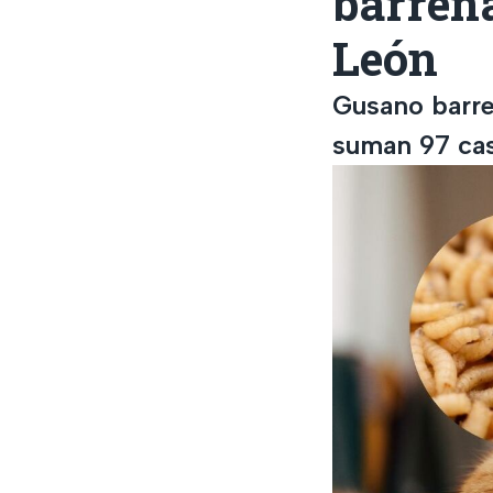
barren
León
Gusano barren
suman 97 cas