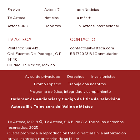
En vivo
Azteca 7
adn Noticias
TV Azteca
Noticias
a más +
Azteca UNO
Deportes
TV Azteca Internacional
TV AZTECA
CONTACTO
Periférico Sur 4121,
contacto@tvazteca.com
Col. Fuentes Del Pedregal, C.P.
55 1720 1313
|
Conmutador
14140,
Ciudad De México, México.
Aviso de privacidad
Derechos
Inversionistas
Promo Espacio
Trabaja con nosotros
Programa de ética, integridad y cumplimiento
Defensor de Audiencias y Código de Ética de Televisión
Azteca III y Televisora del Valle de México
TV Azteca, M.R. & ©, TV Azteca, S.A.B. de C.V. Todos los derechos
reservados, 2025.
Queda prohibida la reproducción total o parcial sin la autorización
previa, expresa y por escrito de su titular.