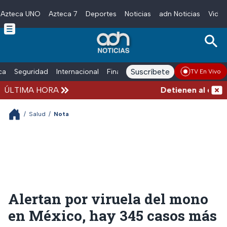
Azteca UNO
Azteca 7
Deportes
Noticias
adn Noticias
Video
Skip to main content
Suscríbete
ica
Seguridad
Internacional
Finanzas
adn Noticias Radio
Esp
TV En Vivo
ÚLTIMA HORA
Detienen al exgober
/
Salud
/
Nota
Alertan por viruela del mono
en México, hay 345 casos más