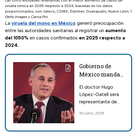
Las cinco entidades federativas con el mayor aumento de casos de
viruela símica en 2025 respecto a 2024, basadas en los datos
proporcionados, son Jalisco, CDMX, Edomex, Guanajuato, Nuevo León.
|
Getty Images y Canva Pro
La
viruela del mono en México
generó preocupación
entre las autoridades sanitarias al registrar un
aumento
del 1050%
en casos confirmados
en 2025 respecto a
2024.
Gobierno de
México manda
al
El doctor Hugo
impresentable
López-Gatell será
Hugo López-
representante de
Gatell a la OMS
México en la OMS a
30 junio, 2025
pesar de su pésima
gestión de la
pandemia y