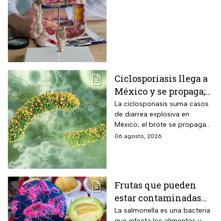
ya está presente
Ciclosporiasis llega a
México y se propaga;
activan protocolos
La ciclosporiasis suma casos
de diarrea explosiva en
para revisar frutas y
México; el brote se propaga
verduras
en el territorio nacional
06 agosto, 2026
Frutas que pueden
estar contaminadas
de salmonella y cómo
La salmonella es una bacteria
que infecta los alimentos y