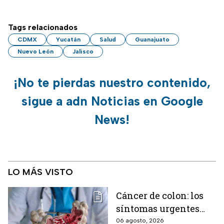
Tags relacionados
CDMX
Yucatán
Salud
Guanajuato
Nuevo León
Jalisco
¡No te pierdas nuestro contenido,
sigue a adn Noticias en Google
News!
LO MÁS VISTO
Cáncer de colon: los
síntomas urgentes
que te advierten que
06 agosto, 2026