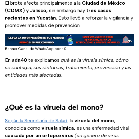
declaraciones que
El brote afecta principalmente a la
Ciudad de México
minimizaron las
(
CDMX
)
y Jalisco,
sin embargo hay
tres casos
muertes.
recientes en Yucatán.
Esto llevó a reforzar la vigilancia y
promover medidas de prevención.
Banner Canal de WhatsApp adn40
En
adn40
te explicamos
qué es la viruela símica, cómo
se contagia, sus síntomas, tratamiento, prevención y las
entidades más afectadas.
¿Qué es la viruela del mono?
Según la Secretaría de Salud,
la
viruela del mono,
conocida como
viruela símica,
es una enfermedad viral
causada por un ortopoxvirus
(un género de virus