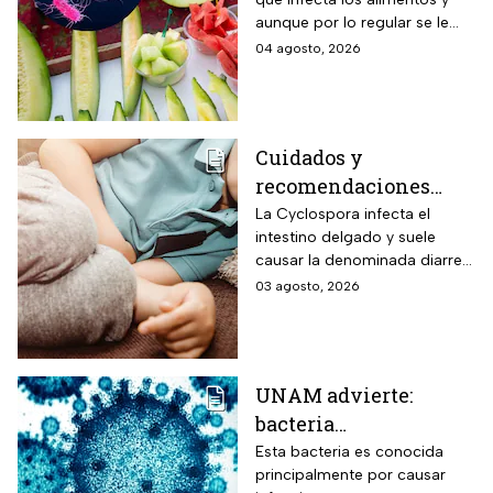
protegerte del
aunque por lo regular se le
contagio
relaciona con el huevo,
04 agosto, 2026
algunas frutas pueden estar
contaminadas.
Cuidados y
recomendaciones
para niños ante los
La Cyclospora infecta el
intestino delgado y suele
riesgos por cyclospora
causar la denominada diarrea
explosiva, de acuerdo con
03 agosto, 2026
autoridades sanitarias.
UNAM advierte:
bacteria
Acinetobacter
Esta bacteria es conocida
principalmente por causar
baumannii podría