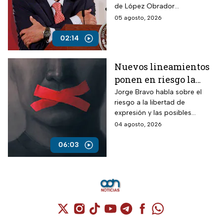
de López Obrador
falsas
acumularon más de 100 mil
05 agosto, 2026
afirmaciones falsas o
engañosas.
02:14
Nuevos lineamientos
ponen en riesgo la
libertad de decidir
Jorge Bravo habla sobre el
riesgo a la libertad de
cómo y dónde
expresión y las posibles
informarse: Amedi
multas sobre los medios de
04 agosto, 2026
comunicación
06:03
Cuenta de X / Twitter (se abre en una nuev
Cuenta de Instagram (se abre en una n
Cuenta de TikTok (se abre en una
Cuenta de YouTube (se abre 
Cuenta de Telegram (se a
Cuenta de Facebook 
Cuenta de Whats