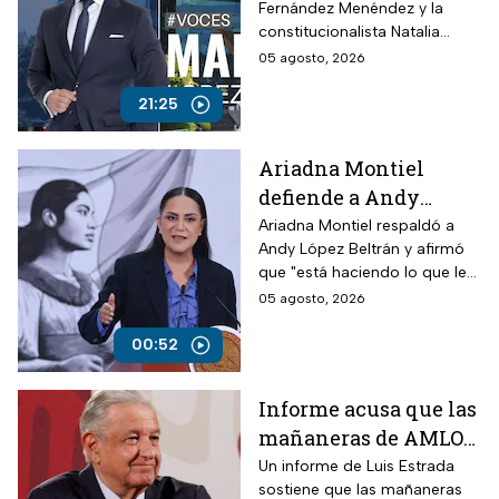
Fernández Menéndez y la
ataques contra TV
constitucionalista Natalia
Azteca
Torres analizan los recientes
05 agosto, 2026
ataques contra periodistas
críticos por parte del
21:25
Gobierno Federal
Ariadna Montiel
defiende a Andy
López Beltrán por
Ariadna Montiel respaldó a
Andy López Beltrán y afirmó
actos anticipados de
que "está haciendo lo que le
campaña
toca", pese a las críticas por
05 agosto, 2026
presunta campaña anticipada.
00:52
Informe acusa que las
mañaneras de AMLO
acumularon más de
Un informe de Luis Estrada
sostiene que las mañaneras
100 mil afirmaciones