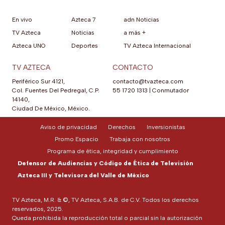
En vivo
Azteca 7
adn Noticias
TV Azteca
Noticias
a más +
Azteca UNO
Deportes
TV Azteca Internacional
TV AZTECA
CONTACTO
Periférico Sur 4121,
contacto@tvazteca.com
Col. Fuentes Del Pedregal, C.P.
55 1720 1313
|
Conmutador
14140,
Ciudad De México, México.
Aviso de privacidad
Derechos
Inversionistas
Promo Espacio
Trabaja con nosotros
Programa de ética, integridad y cumplimiento
Defensor de Audiencias y Código de Ética de Televisión
Azteca III y Televisora del Valle de México
TV Azteca, M.R. & ©, TV Azteca, S.A.B. de C.V. Todos los derechos
reservados, 2025.
Queda prohibida la reproducción total o parcial sin la autorización