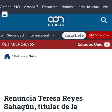
Azteca UNO
Azteca 7
Deportes
Noticias
adn Noticias
Video
Skip to main content
Suscríbete
ica
Seguridad
Internacional
Finanzas
adn Noticias Radio
Esp
TV En Vivo
ÚLTIMA HORA
Estados Unidos suspe
/
Política
/
Nota
Renuncia Teresa Reyes
Sahagún, titular de la