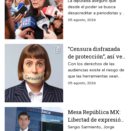
periodistas y lanza
La diputada aseguró que
desde el poder se busca
advertencia por la
desacreditar a periodistas y
libertad de expresión
medios de comunicación.
05 agosto, 2026
“Censura disfrazada
de protección”, así ve
Roberto Ruíz los
Con los derechos de las
audiencias existe el riesgo de
cambios a la Ley de
que las herramientas sean
Telecomunicaciones
utilizadas para presionar o
05 agosto, 2026
desacreditar a medios de
comunicación críticos.
Mesa República MX:
Libertad de expresión
en riesgo y los
Sergio Sarmiento, Jorge