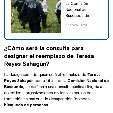
La Comisión
por fraude en
Nacional de
Facebook
Búsqueda dio a
conocer que ya
27 enero, 2024
emprendió acciones
legales para realizar
el reporte y
eliminación del perfil
¿Cómo será la consulta para
falso en Facebook.
designar el reemplazo de Teresa
Reyes Sahagún?
La designación de quien será el reemplazo de
Teresa
Reyes Sahagún
como titular de la
Comisión Nacional de
Búsqueda,
se dará bajo una consulta pública dirigida a
colectivos, organizaciones civiles y expertos con
formación en materia de desaparición forzada y
búsqueda
de
personas
.