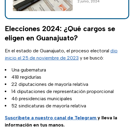
2 junio, 2024
proceso electoral
en el estado y el
PREP ya estima
quien será el
Elecciones 2024: ¿Qué cargos se
próximo
eligen en Guanajuato?
gobernador.
En el estado de Guanajuato, el proceso electoral
dio
inicio el 25 de noviembre de 2023
y se buscó:
Una gubernatura
418 regidurías
22 diputaciones de mayoría relativa
14 diputaciones de representación proporcional
46 presidencias municipales
52 sindicaturas de mayoría relativa
Suscríbete a nuestro canal de Telegram
y lleva la
información en tus manos.