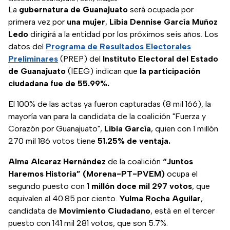
La
gubernatura de Guanajuato
será ocupada por
primera vez por
una mujer
,
Libia Dennise García Muñoz
Ledo
dirigirá a la entidad por los próximos seis años. Los
datos del
Programa de Resultados Electorales
Preliminares
(PREP) del
Instituto Electoral del Estado
de Guanajuato
(IEEG) indican que
la participación
ciudadana fue de 55.99%.
El 100% de las actas ya fueron capturadas (8 mil 166), la
mayoría van para la candidata de la coalición "Fuerza y
Corazón por Guanajuato",
Libia García
, quien con 1 millón
270 mil 186 votos tiene
51.25% de ventaja.
Alma Alcaraz Hernández
de la coalición
“Juntos
Haremos Historia” (Morena-PT-PVEM)
ocupa el
segundo puesto con
1 millón doce mil 297 votos
, que
equivalen al 40.85 por ciento.
Yulma Rocha Aguilar
,
candidata de
Movimiento Ciudadano
, está en el tercer
puesto con 141 mil 281 votos, que son 5.7%.