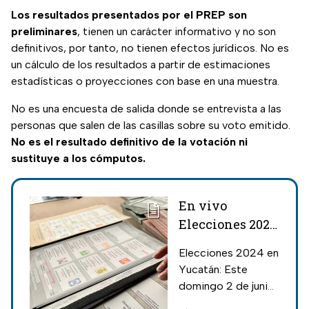
Los resultados presentados por el PREP son
preliminares
, tienen un carácter informativo y no son
definitivos, por tanto, no tienen efectos jurídicos. No es
un cálculo de los resultados a partir de estimaciones
estadísticas o proyecciones con base en una muestra.
No es una encuesta de salida donde se entrevista a las
personas que salen de las casillas sobre su voto emitido.
No es el resultado definitivo de la votación ni
sustituye a los cómputos.
En vivo
Elecciones 2024
en Yucatán: Así
Elecciones 2024 en
va el PREP en
Yucatán: Este
las elecciones
domingo 2 de junio
2024
se vivió un intenso