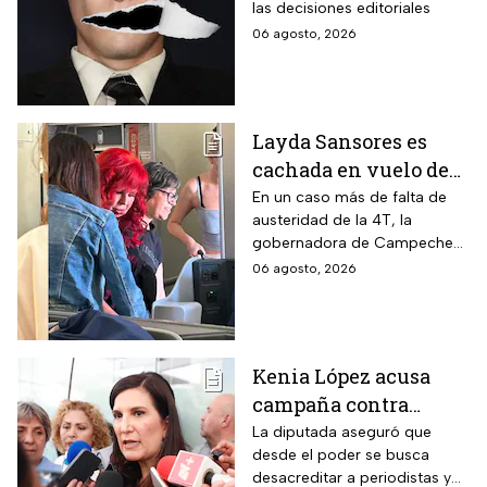
las decisiones editoriales
06 agosto, 2026
Layda Sansores es
cachada en vuelo de
primera clase rumbo a
En un caso más de falta de
austeridad de la 4T, la
Madrid: ¿Y la
gobernadora de Campeche
austeridad?
fue captada arribando al viejo
06 agosto, 2026
continente a días de su
cumpleaños
Kenia López acusa
campaña contra
periodistas y lanza
La diputada aseguró que
desde el poder se busca
advertencia por la
desacreditar a periodistas y