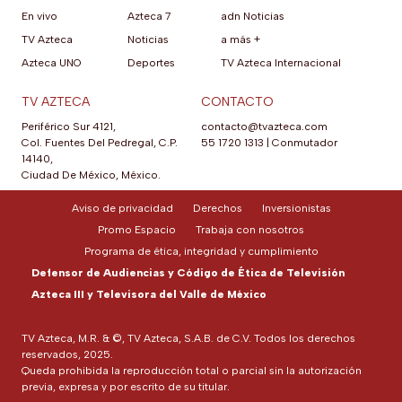
En vivo
Azteca 7
adn Noticias
TV Azteca
Noticias
a más +
Azteca UNO
Deportes
TV Azteca Internacional
TV AZTECA
CONTACTO
Periférico Sur 4121,
contacto@tvazteca.com
Col. Fuentes Del Pedregal, C.P.
55 1720 1313
|
Conmutador
14140,
Ciudad De México, México.
Aviso de privacidad
Derechos
Inversionistas
Promo Espacio
Trabaja con nosotros
Programa de ética, integridad y cumplimiento
Defensor de Audiencias y Código de Ética de Televisión
Azteca III y Televisora del Valle de México
TV Azteca, M.R. & ©, TV Azteca, S.A.B. de C.V. Todos los derechos
reservados, 2025.
Queda prohibida la reproducción total o parcial sin la autorización
previa, expresa y por escrito de su titular.