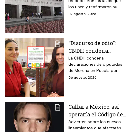
reconocieron los lazos que
diplomáticas después
los unen y reafirmaron su
de nueve meses
respeto al derecho
07 agosto, 2026
internacional
“Discurso de odio”:
CNDH condena
expresiones de
La CNDH condena
declaraciones de diputadas
diputadas de Morena
de Morena en Puebla por
contra adultos
expresiones edadistas hacia
06 agosto, 2026
mayores
adultos mayores; ¿basta con
una disculpa?
Callar a México: así
operaría el Código de
Ética y los defensores
Advierten sobre los nuevos
lineamientos que afectarán
de audiencias