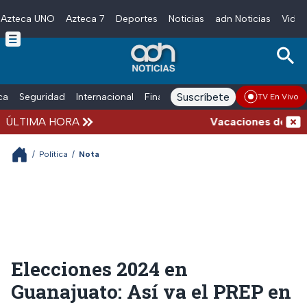
Azteca UNO
Azteca 7
Deportes
Noticias
adn Noticias
Video
Skip to main content
Suscríbete
ica
Seguridad
Internacional
Finanzas
adn Noticias Radio
Esp
TV En Vivo
ÚLTIMA HORA
Vacaciones de verano
/
Política
/
Nota
Elecciones 2024 en
Guanajuato: Así va el PREP en