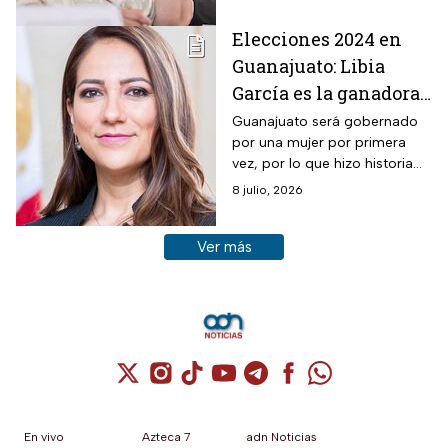
ocurrió durante el proceso
electoral.
Elecciones 2024 en
Guanajuato: Libia
García es la ganadora
virtual de la
Guanajuato será gobernado
por una mujer por primera
gubernatura
vez, por lo que hizo historia
en estas elecciones 2024.
8 julio, 2026
Ver más historias sobre este tema
Ver más
Cuenta de X / Twitter (se abre en una nuev
Cuenta de Instagram (se abre en una n
Cuenta de TikTok (se abre en una
Cuenta de YouTube (se abre 
Cuenta de Telegram (se a
Cuenta de Facebook 
Cuenta de Whats
En vivo
Azteca 7
adn Noticias