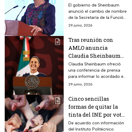
estas serán las
El gobierno de Sheinbaum
anunció el cambio de nombre
funciones
de la Secretaría de la Función
Pública y las nuevas funciones
29 junio, 2026
que tendrá la dependencia;
tendrá estas bases.
Tras reunión con
AMLO anuncia
Claudia Sheinbaum
que próxima semana
Claudia Sheinbaum ofreció
una conferencia de prensa
nombrará gabinete de
para informar lo acordado en
Gobierno
el encuentro con el presidente
29 junio, 2026
AMLO.
Cinco sencillas
formas de quitar la
tinta del INE por votar
en las elecciones 2024
De acuerdo con información
del Instituto Politécnico