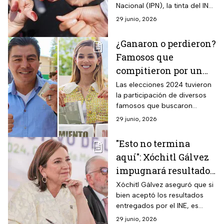
Nacional (IPN), la tinta del INE
es indeleble y dura al menos
29 junio, 2026
12 horas en el dedo o en la
parte de la piel donde la
¿Ganaron o perdieron?
tengas.
Famosos que
compitieron por un
cargo en las
Las elecciones 2024 tuvieron
la participación de diversos
elecciones 2024; así
famosos que buscaron
les fue
transformar su apoyo en
29 junio, 2026
redes sociales en votos.
"Esto no termina
aquí": Xóchitl Gálvez
impugnará resultados
electorales
Xóchitl Gálvez aseguró que si
bien aceptó los resultados
entregados por el INE, es
necesario analizar lo que
29 junio, 2026