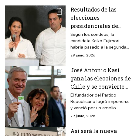
Resultados de las
elecciones
presidenciales de
Perú 2026; ya hay
Según los sondeos, la
candidata Keiko Fujimori
ganador de la primera
habría pasado a la segunda
vuelta
vuelta, con una amplia ventaja
29 junio, 2026
porcentual sobre otros
candidatos.
José Antonio Kast
gana las elecciones de
Chile y se convierte
en el nuevo
El fundador del Partido
Republicano logró imponerse
presidente tras
y venció por un amplio
vencer a Jeannette
margen a la candidata
29 junio, 2026
Jara
oficialista en las elecciones
presidenciales de Chile.
Así será la nueva