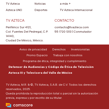
TV Azteca
Noticias
a más +
Azteca UNO
Deportes
TV Azteca Internacional
TV AZTECA
CONTACTO
Periférico Sur 4121,
contacto@tvazteca.com
Col. Fuentes Del Pedregal, C.P.
55 1720 1313
|
Conmutador
14140,
Ciudad De México, México.
Aviso de privacidad
Derechos
Inversionistas
Promo Espacio
Trabaja con nosotros
Programa de ética, integridad y cumplimiento
Defensor de Audiencias y Código de Ética de Televisión
Azteca III y Televisora del Valle de México
TV Azteca, M.R. & ©, TV Azteca, S.A.B. de C.V. Todos los derechos
reservados, 2025.
Queda prohibida la reproducción total o parcial sin la autorización
previa, expresa y por escrito de su titular.