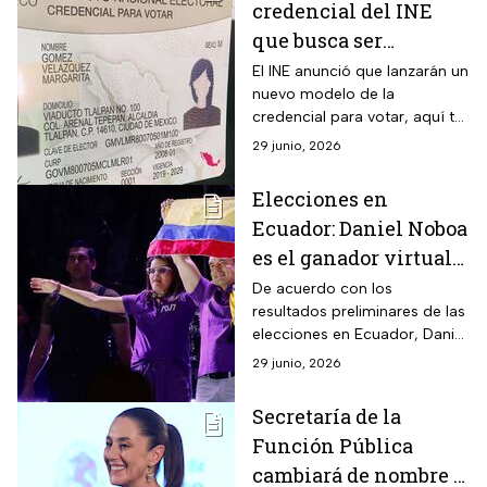
credencial del INE
que busca ser
infalsificable
El INE anunció que lanzarán un
nuevo modelo de la
credencial para votar, aquí te
decimos cuáles son los
29 junio, 2026
nuevos elementos y cuándo
podrás tramitarla.
Elecciones en
Ecuador: Daniel Noboa
es el ganador virtual
con más del 50% de los
De acuerdo con los
resultados preliminares de las
votos
elecciones en Ecuador, Daniel
Noboa se alza con más del
29 junio, 2026
50% de los votos y se
convierte en el ganador
Secretaría de la
virtual.
Función Pública
cambiará de nombre y