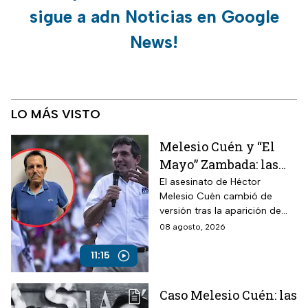
sigue a adn Noticias en Google
News!
LO MÁS VISTO
Melesio Cuén y “El
Mayo” Zambada: las
claves de un
El asesinato de Héctor
Melesio Cuén cambió de
asesinato rodeado de
versión tras la aparición de
contradicciones
nuevas pruebas. ¿Qué ocurrió
08 agosto, 2026
realmente el 25 de julio de
2024?
11:15
Caso Melesio Cuén: las