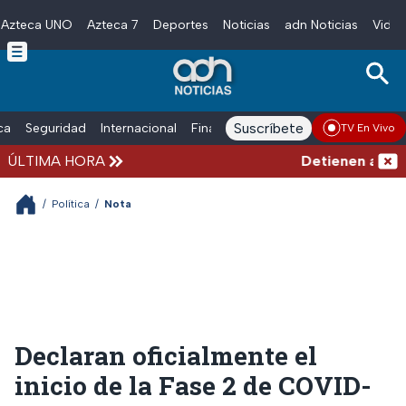
Azteca UNO
Azteca 7
Deportes
Noticias
adn Noticias
Video
Skip to main content
Suscríbete
ica
Seguridad
Internacional
Finanzas
adn Noticias Radio
Esp
TV En Vivo
ÚLTIMA HORA
Detienen al homb
/
Política
/
Nota
Declaran oficialmente el
inicio de la Fase 2 de COVID-