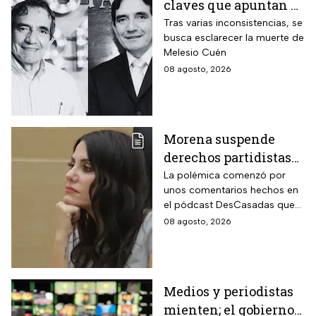
claves que apuntan a
un posible montaje en
Tras varias inconsistencias, se
busca esclarecer la muerte de
su asesinato
Melesio Cuén
08 agosto, 2026
Morena suspende
derechos partidistas
de Nayeli Salvatori y
La polémica comenzó por
unos comentarios hechos en
Graciela Palomares
el pódcast DesCasadas que
por insulto a adultos
se volvieron virales en redes
08 agosto, 2026
mayores
sociales. Ahora, ambas
legisladoras deberán
enfrentar un procedimiento
dentro del partido.
Medios y periodistas
mienten; el gobierno