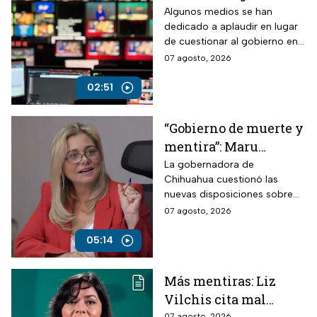
controla la narrativa a
Algunos medios se han
dedicado a aplaudir en lugar
través de paleros
de cuestionar al gobierno en
medio de los nuevos
07 agosto, 2026
lineamientos para las
audiencias
02:51
“Gobierno de muerte y
mentira”: Maru
Campos arremete
La gobernadora de
Chihuahua cuestionó las
contra Morena por
nuevas disposiciones sobre
polémicos
medios y lanzó fuertes
07 agosto, 2026
lineamientos de
señalamientos contra el
audiencias
Gobierno de México durante
05:14
una conversación con
Roberto Ruiz.
Más mentiras: Liz
Vilchis cita mal
07 agosto, 2026