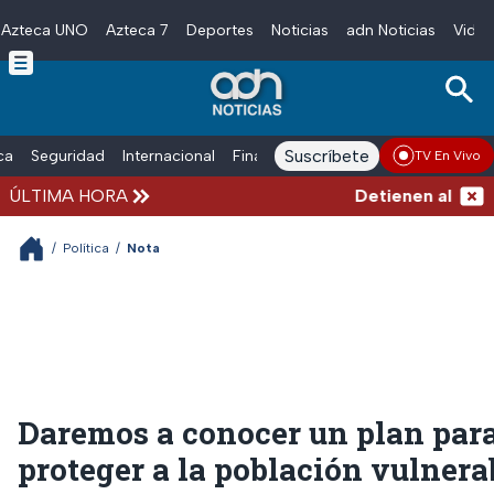
Azteca UNO
Azteca 7
Deportes
Noticias
adn Noticias
Video
Skip to main content
Suscríbete
ica
Seguridad
Internacional
Finanzas
adn Noticias Radio
Esp
TV En Vivo
ÚLTIMA HORA
Detienen al hombr
/
Política
/
Nota
Daremos a conocer un plan par
proteger a la población vulnera