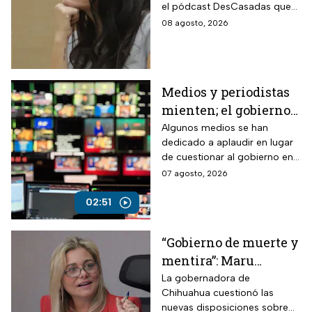
el pódcast DesCasadas que
por insulto a adultos
se volvieron virales en redes
08 agosto, 2026
mayores
sociales. Ahora, ambas
legisladoras deberán
enfrentar un procedimiento
dentro del partido.
Medios y periodistas
mienten; el gobierno
controla la narrativa a
Algunos medios se han
dedicado a aplaudir en lugar
través de paleros
de cuestionar al gobierno en
medio de los nuevos
07 agosto, 2026
lineamientos para las
audiencias
02:51
“Gobierno de muerte y
mentira”: Maru
Campos arremete
La gobernadora de
Chihuahua cuestionó las
contra Morena por
nuevas disposiciones sobre