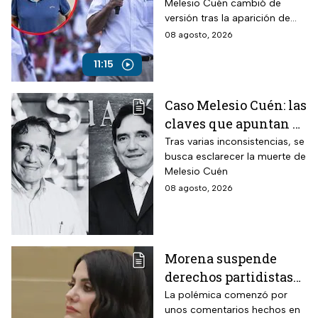
Melesio Cuén cambió de
asesinato rodeado de
versión tras la aparición de
contradicciones
nuevas pruebas. ¿Qué ocurrió
08 agosto, 2026
realmente el 25 de julio de
2024?
11:15
Caso Melesio Cuén: las
claves que apuntan a
un posible montaje en
Tras varias inconsistencias, se
busca esclarecer la muerte de
su asesinato
Melesio Cuén
08 agosto, 2026
Morena suspende
derechos partidistas
de Nayeli Salvatori y
La polémica comenzó por
unos comentarios hechos en
Graciela Palomares