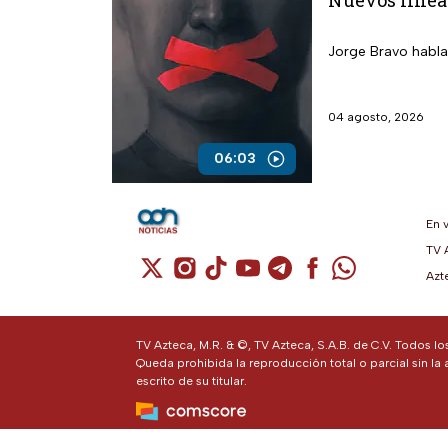
Nuevos linea
Jorge Bravo habla
04 agosto, 2026
06:03
En 
TV 
Cuenta de X / Twitter (se abre en una n
Cuenta de Instagram (se abre en u
Cuenta de TikTok (se abre en 
Cuenta de YouTube (se ab
Cuenta de Telegram (
Cuenta de Facebo
Cuenta de Wh
Azt
TV Azteca, M.R. & ©, TV Azteca, S.A.B. de C.V. Todos l
Queda prohibida la reproducción total o parcial sin la 
escrito de su titular.