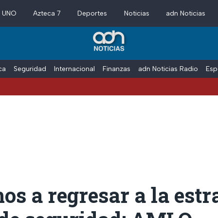
a UNO
Azteca 7
Deportes
Noticias
adn Noticias
ica
Seguridad
Internacional
Finanzas
adn Noticias Radio
Esp
Blo
s a regresar a la estr