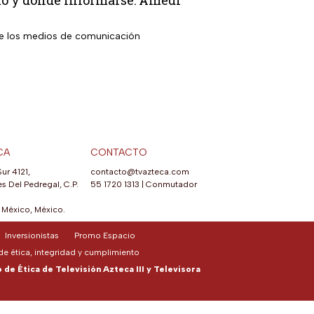
mo y dónde informarse: Amedi
bre los medios de comunicación
CA
CONTACTO
Sur 4121,
contacto@tvazteca.com
s Del Pedregal, C.P.
55 1720 1313
|
Conmutador
México, México.
Inversionistas
Promo Espacio
e ética, integridad y cumplimiento
de Ética de Televisión Azteca III y Televisora