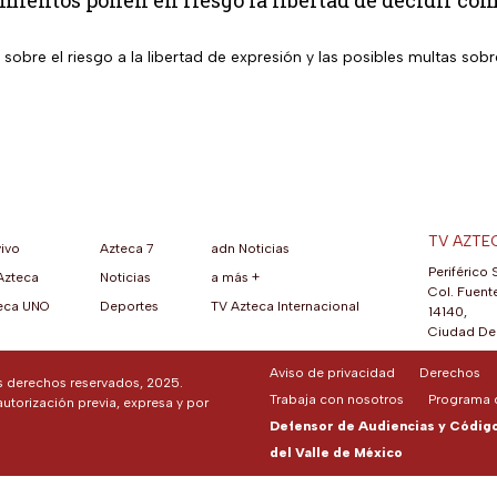
mientos ponen en riesgo la libertad de decidir có
 sobre el riesgo a la libertad de expresión y las posibles multas so
TV AZTE
vivo
Azteca 7
adn Noticias
Periférico 
Azteca
Noticias
a más +
ueva pestaña)
na nueva pestaña)
una nueva pestaña)
re en una nueva pestaña)
se abre en una nueva pestaña)
ok (se abre en una nueva pestaña)
atsApp (se abre en una nueva pestaña)
Col. Fuente
eca UNO
Deportes
TV Azteca Internacional
14140,
Ciudad De 
Aviso de privacidad
Derechos
os derechos reservados, 2025.
Trabaja con nosotros
Programa d
autorización previa, expresa y por
Defensor de Audiencias y Código 
del Valle de México