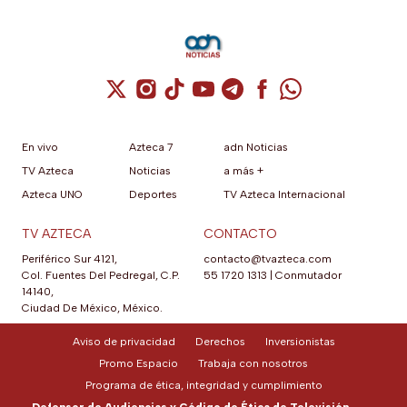
Cuenta de X / Twitter (se abre en una nuev
Cuenta de Instagram (se abre en una n
Cuenta de TikTok (se abre en una
Cuenta de YouTube (se abre 
Cuenta de Telegram (se a
Cuenta de Facebook 
Cuenta de Whats
En vivo
Azteca 7
adn Noticias
TV Azteca
Noticias
a más +
Azteca UNO
Deportes
TV Azteca Internacional
TV AZTECA
CONTACTO
Periférico Sur 4121,
contacto@tvazteca.com
Col. Fuentes Del Pedregal, C.P.
55 1720 1313
|
Conmutador
14140,
Ciudad De México, México.
Aviso de privacidad
Derechos
Inversionistas
Promo Espacio
Trabaja con nosotros
Programa de ética, integridad y cumplimiento