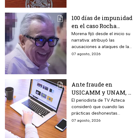
100 días de impunidad
en el caso Rocha
Moya; recuento de los
Morena fijó desde el inicio su
narrativa: atribuyó las
hechos
acusaciones a ataques de la
oposición y agencias
07 agosto, 2026
extranjeras, cerrando filas con
sus figuras más
controvertidas.
Ante fraude en
USICAMM y UNAM, el
reto es fortalecer una
El periodista de TV Azteca
consideró que cuando las
cultura de la
prácticas deshonestas
honestidad: Otoniel
comienzas a repetirse en
07 agosto, 2026
Martínez
distintos ámbitos, dejan de
ser hechos aislados y reflejan