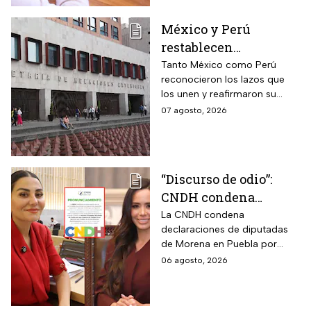
un problema más amplio.
México y Perú
restablecen
relaciones
Tanto México como Perú
reconocieron los lazos que
diplomáticas después
los unen y reafirmaron su
de nueve meses
respeto al derecho
07 agosto, 2026
internacional
“Discurso de odio”:
CNDH condena
expresiones de
La CNDH condena
declaraciones de diputadas
diputadas de Morena
de Morena en Puebla por
contra adultos
expresiones edadistas hacia
06 agosto, 2026
mayores
adultos mayores; ¿basta con
una disculpa?