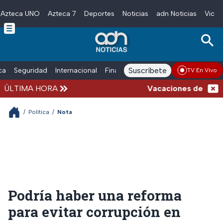
Azteca UNO
Azteca 7
Deportes
Noticias
adn Noticias
Video
Skip to main content
Suscríbete
ica
Seguridad
Internacional
Finanzas
adn Noticias Radio
Esp
TV En Vivo
ÚLTIMA HORA
Vacaciones de verano 
/
Política
/
Nota
Podría haber una reforma
para evitar corrupción en