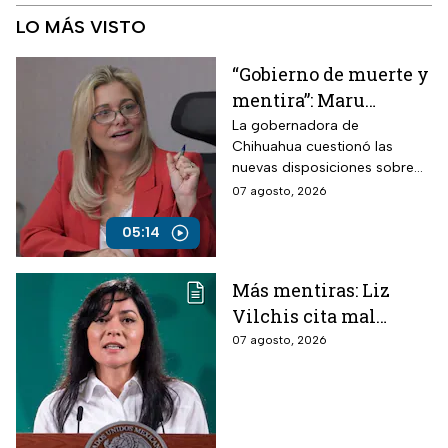
LO MÁS VISTO
“Gobierno de muerte y
mentira”: Maru
Campos arremete
La gobernadora de
Chihuahua cuestionó las
contra Morena por
nuevas disposiciones sobre
polémicos
medios y lanzó fuertes
07 agosto, 2026
lineamientos de
señalamientos contra el
audiencias
Gobierno de México durante
05:14
una conversación con
Roberto Ruiz.
Más mentiras: Liz
Vilchis cita mal
estudio de Reuters
07 agosto, 2026
sobre la credibilidad
de TV Azteca