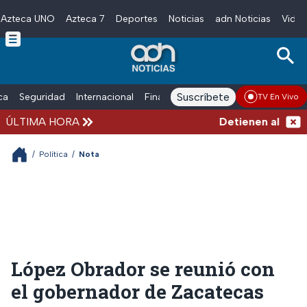
Azteca UNO
Azteca 7
Deportes
Noticias
adn Noticias
Video
Skip to main content
Suscríbete
ica
Seguridad
Internacional
Finanzas
adn Noticias Radio
Esp
TV En Vivo
ÚLTIMA HORA
Detienen al exgob
/
Política
/
Nota
López Obrador se reunió con
el gobernador de Zacatecas