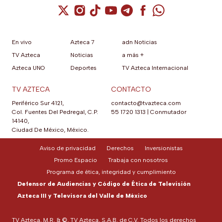
Cuenta de X / Twitter (se abre en una nuev
Cuenta de Instagram (se abre en una n
Cuenta de TikTok (se abre en una
Cuenta de YouTube (se abre 
Cuenta de Telegram (se a
Cuenta de Facebook 
Cuenta de Whats
En vivo
Azteca 7
adn Noticias
TV Azteca
Noticias
a más +
Azteca UNO
Deportes
TV Azteca Internacional
TV AZTECA
CONTACTO
Periférico Sur 4121,
contacto@tvazteca.com
Col. Fuentes Del Pedregal, C.P.
55 1720 1313
|
Conmutador
14140,
Ciudad De México, México.
Aviso de privacidad
Derechos
Inversionistas
Promo Espacio
Trabaja con nosotros
Programa de ética, integridad y cumplimiento
Defensor de Audiencias y Código de Ética de Televisión
Azteca III y Televisora del Valle de México
TV Azteca, M.R. & ©, TV Azteca, S.A.B. de C.V. Todos los derechos