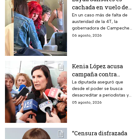
cachada en vuelo de
primera clase rumbo a
En un caso más de falta de
austeridad de la 4T, la
Madrid: ¿Y la
gobernadora de Campeche
austeridad?
fue captada arribando al viejo
06 agosto, 2026
continente a días de su
cumpleaños
Kenia López acusa
campaña contra
periodistas y lanza
La diputada aseguró que
desde el poder se busca
advertencia por la
desacreditar a periodistas y
libertad de expresión
medios de comunicación.
05 agosto, 2026
“Censura disfrazada