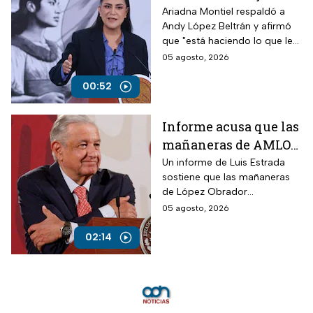
López Beltrán por
Ariadna Montiel respaldó a
Andy López Beltrán y afirmó
actos anticipados de
que "está haciendo lo que le
campaña
toca", pese a las críticas por
05 agosto, 2026
presunta campaña anticipada.
00:52
Informe acusa que las
mañaneras de AMLO
acumularon más de
Un informe de Luis Estrada
sostiene que las mañaneras
100 mil afirmaciones
de López Obrador
falsas
acumularon más de 100 mil
05 agosto, 2026
afirmaciones falsas o
engañosas.
02:14