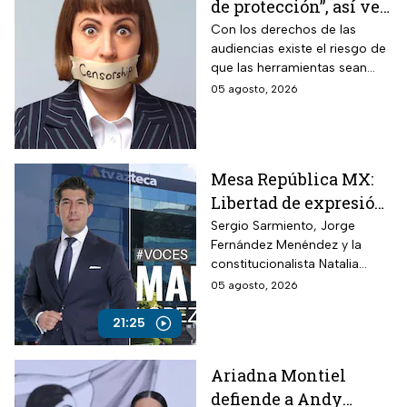
de protección”, así ve
Roberto Ruíz los
Con los derechos de las
audiencias existe el riesgo de
cambios a la Ley de
que las herramientas sean
Telecomunicaciones
utilizadas para presionar o
05 agosto, 2026
desacreditar a medios de
comunicación críticos.
Mesa República MX:
Libertad de expresión
en riesgo y los
Sergio Sarmiento, Jorge
Fernández Menéndez y la
ataques contra TV
constitucionalista Natalia
Azteca
Torres analizan los recientes
05 agosto, 2026
ataques contra periodistas
críticos por parte del
21:25
Gobierno Federal
Ariadna Montiel
defiende a Andy