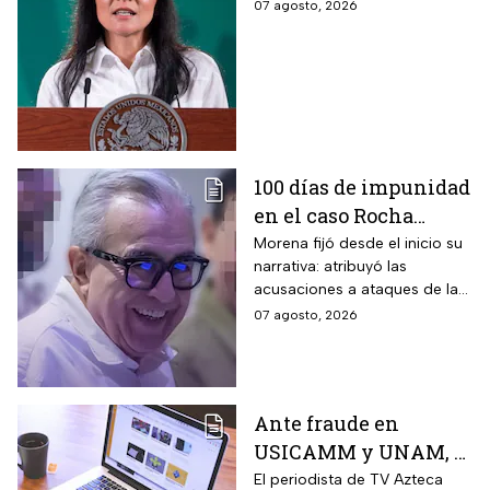
estudio de Reuters
07 agosto, 2026
sobre la credibilidad
de TV Azteca
100 días de impunidad
en el caso Rocha
Moya; recuento de los
Morena fijó desde el inicio su
narrativa: atribuyó las
hechos
acusaciones a ataques de la
oposición y agencias
07 agosto, 2026
extranjeras, cerrando filas con
sus figuras más
controvertidas.
Ante fraude en
USICAMM y UNAM, el
reto es fortalecer una
El periodista de TV Azteca