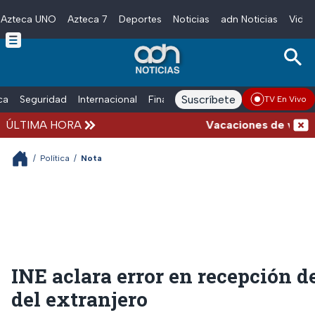
Azteca UNO
Azteca 7
Deportes
Noticias
adn Noticias
Video
Skip to main content
Suscríbete
ica
Seguridad
Internacional
Finanzas
adn Noticias Radio
Esp
TV En Vivo
ÚLTIMA HORA
Vacaciones de verano c
/
Política
/
Nota
INE aclara error en recepción d
del extranjero