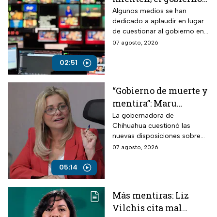
controla la narrativa a
Algunos medios se han
dedicado a aplaudir en lugar
través de paleros
de cuestionar al gobierno en
medio de los nuevos
07 agosto, 2026
lineamientos para las
audiencias
02:51
“Gobierno de muerte y
mentira”: Maru
Campos arremete
La gobernadora de
Chihuahua cuestionó las
contra Morena por
nuevas disposiciones sobre
polémicos
medios y lanzó fuertes
07 agosto, 2026
lineamientos de
señalamientos contra el
audiencias
Gobierno de México durante
05:14
una conversación con
Roberto Ruiz.
Más mentiras: Liz
Vilchis cita mal