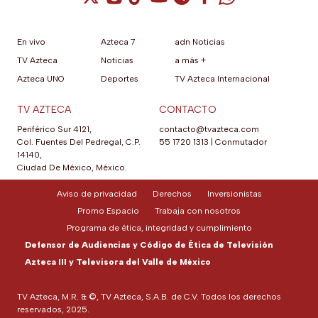
En vivo
Azteca 7
adn Noticias
TV Azteca
Noticias
a más +
Azteca UNO
Deportes
TV Azteca Internacional
TV AZTECA
CONTACTO
Periférico Sur 4121,
contacto@tvazteca.com
Col. Fuentes Del Pedregal, C.P.
55 1720 1313
|
Conmutador
14140,
Ciudad De México, México.
Aviso de privacidad
Derechos
Inversionistas
Promo Espacio
Trabaja con nosotros
Programa de ética, integridad y cumplimiento
Defensor de Audiencias y Código de Ética de Televisión
Azteca III y Televisora del Valle de México
TV Azteca, M.R. & ©, TV Azteca, S.A.B. de C.V. Todos los derechos
reservados, 2025.