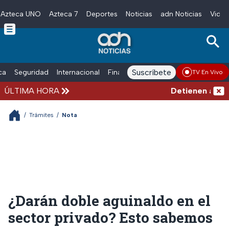
Azteca UNO
Azteca 7
Deportes
Noticias
adn Noticias
Video
Skip to main content
Suscríbete
ica
Seguridad
Internacional
Finanzas
adn Noticias Radio
Esp
TV En Vivo
ÚLTIMA HORA
Detienen al exgo
/
Trámites
/
Nota
¿Darán doble aguinaldo en el
sector privado? Esto sabemos