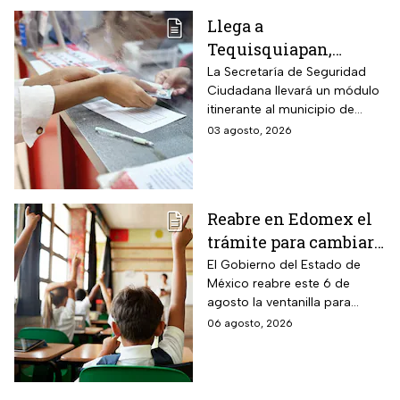
Llega a
Tequisquiapan,
Querétaro, unidad
La Secretaría de Seguridad
Ciudadana llevará un módulo
móvil de licencia de
itinerante al municipio de
conducir este martes
Tequisquiapan, en Querétaro,
03 agosto, 2026
4 de agosto: los cupos
para expedir permisos de
son limitados y estos
manejo con cupo restringido
a ochenta personas.
son los requisitos
Reabre en Edomex el
trámite para cambiar
de escuela a tus hijos
El Gobierno del Estado de
México reabre este 6 de
en preescolar,
agosto la ventanilla para
primaria o secundaria:
quienes buscan un cambio de
06 agosto, 2026
es gratis y esta es la
plantel o una inscripción
fecha límite
tardía a la educación básica.