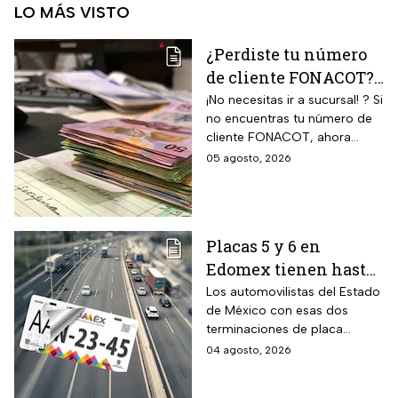
LO MÁS VISTO
¿Perdiste tu número
de cliente FONACOT?
Así puedes
¡No necesitas ir a sucursal! ? Si
no encuentras tu número de
recuperarlo y
cliente FONACOT, ahora
consultar tu crédito
puedes recuperarlo y
05 agosto, 2026
2026
consultar tu crédito
fácilmente.
Placas 5 y 6 en
Edomex tienen hasta
el 31 de agosto 2026
Los automovilistas del Estado
de México con esas dos
para realizar la
terminaciones de placa
verificación
enfrentan el cierre de su
04 agosto, 2026
vehicular o recibirán
periodo este mes. Quien no
esta multa
cumpla con la revisión de