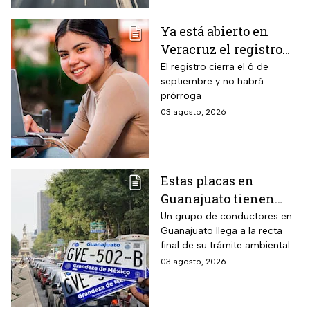
emisiones antes de que
acabe agosto pagará una
Ya está abierto en
sanción de miles de pesos.
Veracruz el registro
para becas de hasta
El registro cierra el 6 de
septiembre y no habrá
$3,000 pesos para
prórroga
estudiantes de todos
03 agosto, 2026
los niveles: fecha
límite y requisitos
para aplicar
Estas placas en
Guanajuato tienen
hasta el 31 de agosto
Un grupo de conductores en
Guanajuato llega a la recta
2026 para realizar la
final de su trámite ambiental
verificación
semestral. El descuido cuesta
03 agosto, 2026
vehicular o habrá
más de dos mil pesos y
multas de más de
compromete la circulación
legal del vehículo.
$2,000