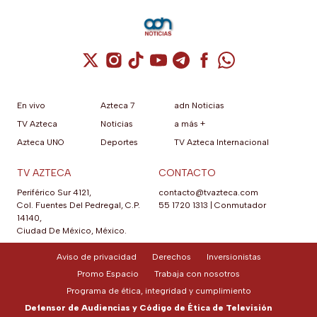
Cuenta de X / Twitter (se abre en una nuev
Cuenta de Instagram (se abre en una n
Cuenta de TikTok (se abre en una
Cuenta de YouTube (se abre 
Cuenta de Telegram (se a
Cuenta de Facebook 
Cuenta de Whats
En vivo
Azteca 7
adn Noticias
TV Azteca
Noticias
a más +
Azteca UNO
Deportes
TV Azteca Internacional
TV AZTECA
CONTACTO
Periférico Sur 4121,
contacto@tvazteca.com
Col. Fuentes Del Pedregal, C.P.
55 1720 1313
|
Conmutador
14140,
Ciudad De México, México.
Aviso de privacidad
Derechos
Inversionistas
Promo Espacio
Trabaja con nosotros
Programa de ética, integridad y cumplimiento
Defensor de Audiencias y Código de Ética de Televisión