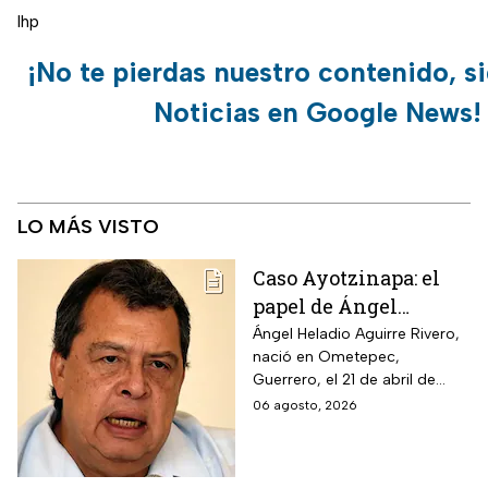
lhp
¡No te pierdas nuestro contenido, s
Noticias en Google News!
LO MÁS VISTO
Caso Ayotzinapa: el
papel de Ángel
Aguirre en la
Ángel Heladio Aguirre Rivero,
nació en Ometepec,
desaparición de los
Guerrero, el 21 de abril de
normalistas en 2014
1956. Estudió la Licenciatura
06 agosto, 2026
de Economía en la UNAM.