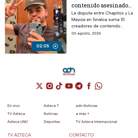
contenido asesinados
desde la guerra entre
La disputa entre Chapitos y La
Mayiza en Sinaloa suma 10
Chapitos y La Mayiza
creadores de contenido
asesinados desde septiembre
06 agosto, 2026
de 2024, según autoridades.
02:05
Cuenta de X / Twitter (se abre en una nuev
Cuenta de Instagram (se abre en una n
Cuenta de TikTok (se abre en una
Cuenta de YouTube (se abre 
Cuenta de Telegram (se a
Cuenta de Facebook 
Cuenta de Whats
En vivo
Azteca 7
adn Noticias
TV Azteca
Noticias
a más +
Azteca UNO
Deportes
TV Azteca Internacional
TV AZTECA
CONTACTO