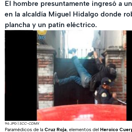
El hombre presuntamente ingresó a un
en la alcaldía Miguel Hidalgo donde r
plancha y un patín eléctrico.
96.JPG
|
SCC-CDMX
Paramédicos de la
Cruz Roja
, elementos del
Heroico Cuer