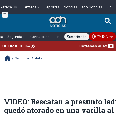
Azteca UNO
Azteca 7
Deportes
Noticias
adn Noticias
Video
Skip to main content
Suscríbete
ica
Seguridad
Internacional
Finanzas
adn Noticias Radio
Esp
TV En Vivo
ÚLTIMA HORA
Detienen al exgobern
/
Seguridad
/
Nota
VIDEO: Rescatan a presunto lad
quedó atorado en una varilla al