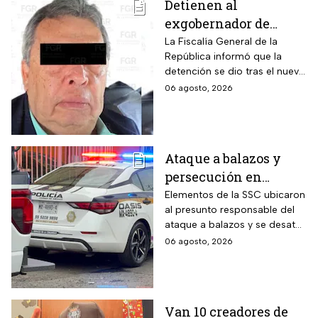
Detienen al
exgobernador de
Guerrero, Ángel
La Fiscalía General de la
República informó que la
Aguirre, por el Caso
detención se dio tras el nuevo
Ayotzinapa
modelo de investigación
06 agosto, 2026
sobre la desaparición de los
43 normalistas
Ataque a balazos y
persecución en
Álvaro Obregón,
Elementos de la SSC ubicaron
al presunto responsable del
CDMX, hoy 6 de agosto
ataque a balazos y se desató
una persecución
06 agosto, 2026
Van 10 creadores de