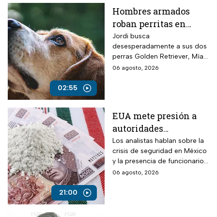
Hombres armados
roban perritas en
Veracruz
Jordi busca
desesperadamente a sus dos
perras Golden Retriever, Mía y
Camila, de seis años, robadas
06 agosto, 2026
el 28 de julio por un comando
armado en la autopista
02:55
Puebla-Tuxpan.
EUA mete presión a
autoridades
mexicanas para
Los analistas hablan sobre la
crisis de seguridad en México
combatir al
y la presencia de funcionarios
narcotráfico y detener
corruptos en el narcotráfico
06 agosto, 2026
a funcionarios
corruptos
21:00