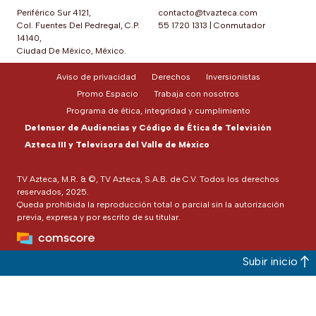
Periférico Sur 4121,
contacto@tvazteca.com
Col. Fuentes Del Pedregal, C.P.
55 1720 1313
|
Conmutador
14140,
Ciudad De México, México.
Aviso de privacidad
Derechos
Inversionistas
Promo Espacio
Trabaja con nosotros
Programa de ética, integridad y cumplimiento
Defensor de Audiencias y Código de Ética de Televisión
Azteca III y Televisora del Valle de México
TV Azteca, M.R. & ©, TV Azteca, S.A.B. de C.V. Todos los derechos
reservados, 2025.
Queda prohibida la reproducción total o parcial sin la autorización
previa, expresa y por escrito de su titular.
Subir inicio