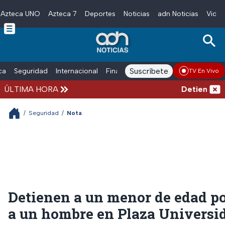
Azteca UNO
Azteca 7
Deportes
Noticias
adn Noticias
Video
Skip to main content
Suscríbete
ica
Seguridad
Internacional
Finanzas
adn Noticias Radio
Esp
TV En Vivo
ÚLTIMA HORA
Detienen al ho
/
Seguridad
/
Nota
Detienen a un menor de edad po
a un hombre en Plaza Universi