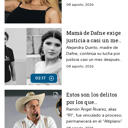
feminicidio de su
Márquez, mientras vuelve a
08 agosto, 2026
amiga
tomar relevancia lo que su
amiga Vivian dijo sobre los
señalamientos en su contra.
Mamá de Dafne exige
justicia a casi un mes
de la muerte de su hija
Alejandra Quinto, madre de
Dafne, continúa su lucha por
justicia casi un mes después
del fallecimiento de su hija.
08 agosto, 2026
02:17
Estos son los delitos
por los que
vincularon a proceso
Ramón Ángel Álvarez, alias
“R1”, fue vinculado a proceso;
al “R1″, presunto autor
permanecerá en el “Altiplano”
intelectual del