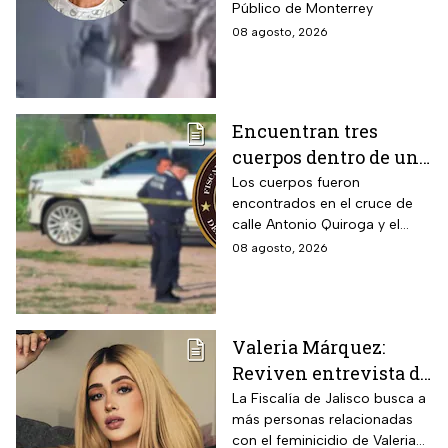
Público de Monterrey
08 agosto, 2026
Encuentran tres
cuerpos dentro de una
camioneta de lujo en
Los cuerpos fueron
encontrados en el cruce de
Hermosillo;
calle Antonio Quiroga y el
investigan posible
Boulevard Camino del Serie
08 agosto, 2026
riña
en Hermosillo, Sonora
Valeria Márquez:
Reviven entrevista de
Vivian de la torre en
La Fiscalía de Jalisco busca a
más personas relacionadas
donde se deslindó del
con el feminicidio de Valeria