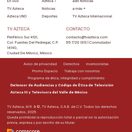
En vivo
Azteca 7
adn Noticias
TV Azteca
Noticias
a más +
Azteca UNO
Deportes
TV Azteca Internacional
TV AZTECA
CONTACTO
Periférico Sur 4121,
contacto@tvazteca.com
Col. Fuentes Del Pedregal, C.P.
55 1720 1313
|
Conmutador
14140,
Ciudad De México, México.
Aviso de privacidad
Derechos
Inversionistas
Promo Espacio
Trabaja con nosotros
Programa de ética, integridad y cumplimiento
Defensor de Audiencias y Código de Ética de Televisión
Azteca III y Televisora del Valle de México
TV Azteca, M.R. & ©, TV Azteca, S.A.B. de C.V. Todos los derechos
reservados, 2025.
Queda prohibida la reproducción total o parcial sin la autorización
previa, expresa y por escrito de su titular.