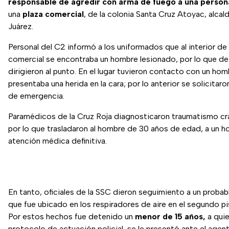
responsable de agredir con arma de fuego a una person
una
plaza comercial
, de la colonia Santa Cruz Atoyac, alcal
Juárez.
Personal del C2 informó a los uniformados que al interior de
comercial se encontraba un hombre lesionado, por lo que d
dirigieron al punto. En el lugar tuvieron contacto con un ho
presentaba una herida en la cara; por lo anterior se solicitaro
de emergencia.
Paramédicos de la Cruz Roja diagnosticaron traumatismo cr
por lo que trasladaron al hombre de 30 años de edad, a un ho
atención médica definitiva.
En tanto, oficiales de la SSC dieron seguimiento a un proba
que fue ubicado en los respiradores de aire en el segundo pis
Por estos hechos fue detenido un
menor de 15 años,
a qui
protocolo de actuación policial, se le presentó ante el agent