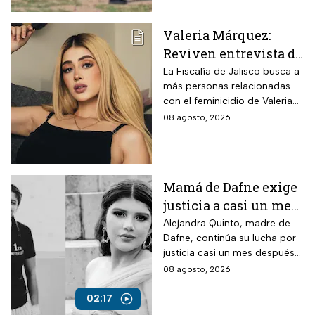
Valeria Márquez:
Reviven entrevista de
Vivian de la torre en
La Fiscalía de Jalisco busca a
más personas relacionadas
donde se deslindó del
con el feminicidio de Valeria
feminicidio de su
Márquez, mientras vuelve a
08 agosto, 2026
amiga
tomar relevancia lo que su
amiga Vivian dijo sobre los
señalamientos en su contra.
Mamá de Dafne exige
justicia a casi un mes
de la muerte de su hija
Alejandra Quinto, madre de
Dafne, continúa su lucha por
justicia casi un mes después
del fallecimiento de su hija.
08 agosto, 2026
02:17