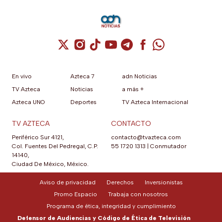
Cuenta de X / Twitter (se abre en una nuev
Cuenta de Instagram (se abre en una n
Cuenta de TikTok (se abre en una
Cuenta de YouTube (se abre 
Cuenta de Telegram (se a
Cuenta de Facebook 
Cuenta de Whats
En vivo
Azteca 7
adn Noticias
TV Azteca
Noticias
a más +
Azteca UNO
Deportes
TV Azteca Internacional
TV AZTECA
CONTACTO
Periférico Sur 4121,
contacto@tvazteca.com
Col. Fuentes Del Pedregal, C.P.
55 1720 1313
|
Conmutador
14140,
Ciudad De México, México.
Aviso de privacidad
Derechos
Inversionistas
Promo Espacio
Trabaja con nosotros
Programa de ética, integridad y cumplimiento
Defensor de Audiencias y Código de Ética de Televisión