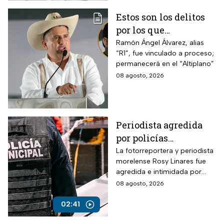
Estos son los delitos
por los que
vincularon a proceso
Ramón Ángel Álvarez, alias
“R1”, fue vinculado a proceso;
al “R1″, presunto autor
permanecerá en el “Altiplano”
intelectual del
08 agosto, 2026
asesinato de Carlos
Manzo
Periodista agredida
por policías
municipales
La fotorreportera y periodista
morelense Rosy Linares fue
agredida e intimidada por
elementos de la policía
08 agosto, 2026
estatal.
02:41