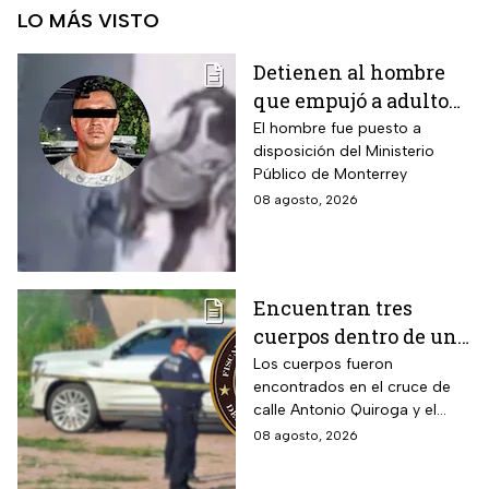
LO MÁS VISTO
Detienen al hombre
que empujó a adulto
mayor frente a un
El hombre fue puesto a
disposición del Ministerio
tráiler en Monterrey
Público de Monterrey
08 agosto, 2026
Encuentran tres
cuerpos dentro de una
camioneta de lujo en
Los cuerpos fueron
encontrados en el cruce de
Hermosillo;
calle Antonio Quiroga y el
investigan posible
Boulevard Camino del Serie
08 agosto, 2026
riña
en Hermosillo, Sonora