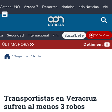
Azteca UNO
Azteca 7
Deportes
Noticias
adn Noticias
Video
Skip to main content
Suscríbete
ica
Seguridad
Internacional
Finanzas
adn Noticias Radio
Esp
TV En Vivo
ÚLTIMA HORA
Detienen al homb
/
Seguridad
/
Nota
Transportistas en Veracruz
sufren al menos 3 robos