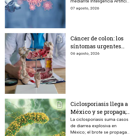
mediante Inteligencia Artificial
los humanos?
pero se han encendido las
07 agosto, 2026
alertar sobre cómo garantizar
su seguridad.
Cáncer de colon: los
síntomas urgentes
que te advierten que
06 agosto, 2026
ya está presente
Ciclosporiasis llega a
México y se propaga;
activan protocolos
La ciclosporiasis suma casos
de diarrea explosiva en
para revisar frutas y
México; el brote se propaga
verduras