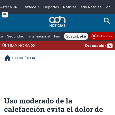
Azteca UNO
Azteca 7
Deportes
Noticias
adn Noticias
Video
Skip to main content
Suscríbete
ica
Seguridad
Internacional
Finanzas
adn Noticias Radio
Esp
TV En Vivo
ÚLTIMA HORA
Evacuación en la 
/
Salud
/
Nota
Uso moderado de la
calefacción evita el dolor de