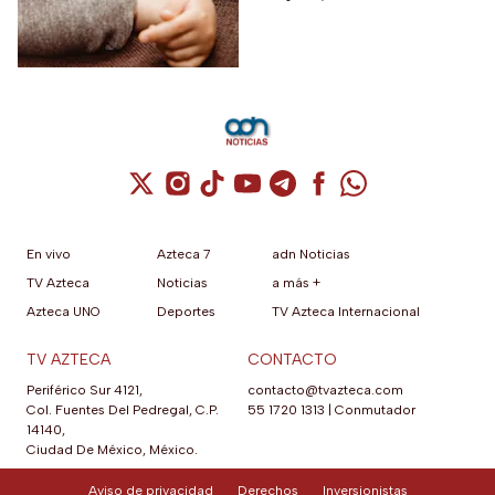
autoridades sanitarias.
Cuenta de X / Twitter (se abre en una nuev
Cuenta de Instagram (se abre en una n
Cuenta de TikTok (se abre en una
Cuenta de YouTube (se abre 
Cuenta de Telegram (se a
Cuenta de Facebook 
Cuenta de Whats
En vivo
Azteca 7
adn Noticias
TV Azteca
Noticias
a más +
Azteca UNO
Deportes
TV Azteca Internacional
TV AZTECA
CONTACTO
Periférico Sur 4121,
contacto@tvazteca.com
Col. Fuentes Del Pedregal, C.P.
55 1720 1313
|
Conmutador
14140,
Ciudad De México, México.
Aviso de privacidad
Derechos
Inversionistas