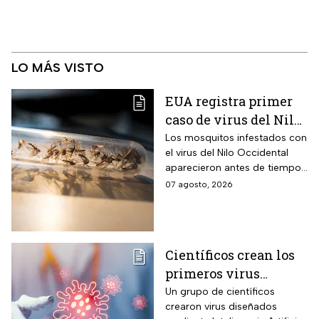
LO MÁS VISTO
EUA registra primer
caso de virus del Nilo
Occidental de 2026
Los mosquitos infestados con
el virus del Nilo Occidental
aparecieron antes de tiempo
en EUA; ya se registró el
07 agosto, 2026
primer caso en una persona
Científicos crean los
primeros virus
diseñados por la IA,
Un grupo de científicos
crearon virus diseñados
¿son peligrosos para