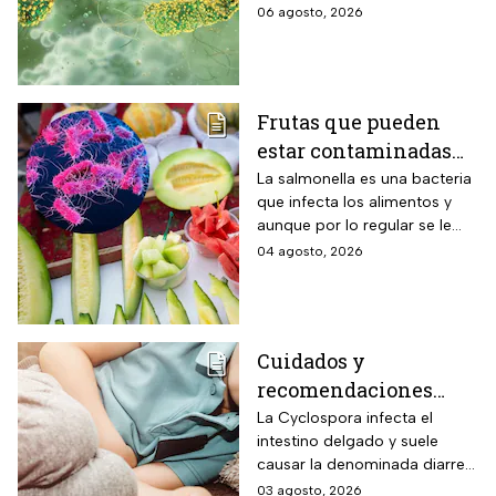
en el territorio nacional
06 agosto, 2026
Frutas que pueden
estar contaminadas
de salmonella y cómo
La salmonella es una bacteria
que infecta los alimentos y
protegerte del
aunque por lo regular se le
contagio
relaciona con el huevo,
04 agosto, 2026
algunas frutas pueden estar
contaminadas.
Cuidados y
recomendaciones
para niños ante los
La Cyclospora infecta el
intestino delgado y suele
riesgos por cyclospora
causar la denominada diarrea
explosiva, de acuerdo con
03 agosto, 2026