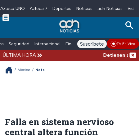
Azteca UNO
Azteca 7
Deportes
Noticias
adn Noticias
Video
Skip to main content
Suscríbete
ica
Seguridad
Internacional
Finanzas
adn Noticias Radio
Esp
TV En Vivo
ÚLTIMA HORA
Detienen al exgo
/
México
/
Nota
Falla en sistema nervioso
central altera función