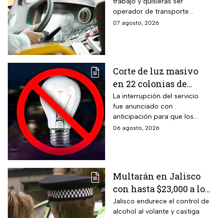
trabajo y quisieras ser
18 mil pesos, bonos y
operador de transporte
despensa
público, publicaron algunas
07 agosto, 2026
vacantes y te decimos cómo
puedes aplicar.
Corte de luz masivo
en 22 colonias de
México; zonas
La interrupción del servicio
fue anunciado con
afectadas hoy 7 de
anticipación para que los
agosto
usuarios puedan tomar las
06 agosto, 2026
previsiones necesarias.
Multarán en Jalisco
con hasta $23,000 a los
conductores que
Jalisco endurece el control de
alcohol al volante y castiga
superen este límite en