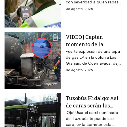
con severidad a quien rebase
la prueba de
el nuevo límite de sangre o
06 agosto, 2026
alcoholemia
aliento. La sanción golpea por
igual a automovilistas,
transportistas y motociclistas
que circulen por el estado.
VIDEO | Captan
momento de la
explosión de pipa de
Fuerte explosión de una pipa
de gas LP en la colonia Las
gas en Cuernavaca:
Granjas, de Cuernavaca, dejó
¡Imágenes sensibles!
21 heridos y causó pánico
06 agosto, 2026
entre vecinos: VIDEO
Tuzobús Hidalgo: Así
de caras serán las
MULTAS por invadir
¡Ojo! Usar el carril confinado
del Tuzobús te puede salir
el carril confinado a
caro; evita cometer esta