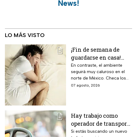
News!
LO MÁS VISTO
¡Fin de semana de
guardarse en casa!
Monzón mexicano
En contraste, el ambiente
seguirá muy caluroso en el
dejará lluvias
norte de México. Checa los
intensas en estos
detalles y toma precauciones.
07 agosto, 2026
estados; así estará el
clima hoy
Hay trabajo como
operador de transporte
público con sueldo de
Si estás buscando un nuevo