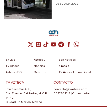
partir de esta fecha
infracción a partir de agosto.
06 agosto, 2026
Cuenta de X / Twitter (se abre en una nuev
Cuenta de Instagram (se abre en una n
Cuenta de TikTok (se abre en una
Cuenta de YouTube (se abre 
Cuenta de Telegram (se a
Cuenta de Facebook 
Cuenta de Whats
En vivo
Azteca 7
adn Noticias
TV Azteca
Noticias
a más +
Azteca UNO
Deportes
TV Azteca Internacional
TV AZTECA
CONTACTO
Periférico Sur 4121,
contacto@tvazteca.com
Col. Fuentes Del Pedregal, C.P.
55 1720 1313
|
Conmutador
14140,
Ciudad De México, México.