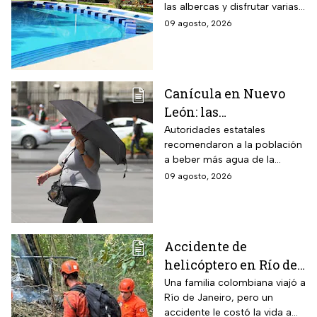
las albercas y disfrutar varias
entrada en agosto de
áreas recreativas cerca de
09 agosto, 2026
2026
Monterrey
Canícula en Nuevo
León: las
recomendaciones de
Autoridades estatales
recomendaron a la población
la Secretaría de Medio
a beber más agua de la
Ambiente para
habitual
09 agosto, 2026
proteger a los adultos
mayores del calor de
más de 40 grados en
agosto 2026
Accidente de
helicóptero en Río de
Janeiro deja muertos;
Una familia colombiana viajó a
Río de Janeiro, pero un
su familia los
accidente le costó la vida a