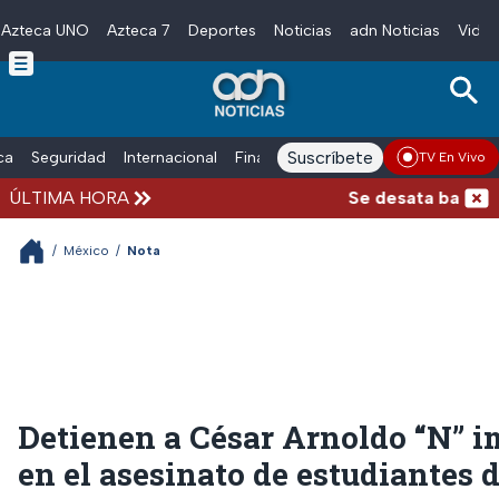
Azteca UNO
Azteca 7
Deportes
Noticias
adn Noticias
Video
Skip to main content
Suscríbete
ica
Seguridad
Internacional
Finanzas
adn Noticias Radio
Esp
TV En Vivo
ÚLTIMA HORA
Se desata balacera 
/
México
/
Nota
Detienen a César Arnoldo “N” i
en el asesinato de estudiantes 