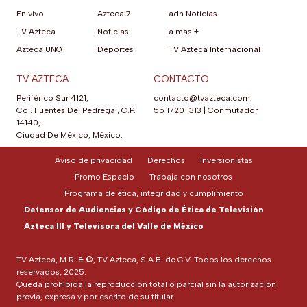
En vivo
Azteca 7
adn Noticias
TV Azteca
Noticias
a más +
Azteca UNO
Deportes
TV Azteca Internacional
TV AZTECA
CONTACTO
Periférico Sur 4121,
contacto@tvazteca.com
Col. Fuentes Del Pedregal, C.P.
55 1720 1313
|
Conmutador
14140,
Ciudad De México, México.
Aviso de privacidad
Derechos
Inversionistas
Promo Espacio
Trabaja con nosotros
Programa de ética, integridad y cumplimiento
Defensor de Audiencias y Código de Ética de Televisión
Azteca III y Televisora del Valle de México
TV Azteca, M.R. & ©, TV Azteca, S.A.B. de C.V. Todos los derechos
reservados, 2025.
Queda prohibida la reproducción total o parcial sin la autorización
previa, expresa y por escrito de su titular.