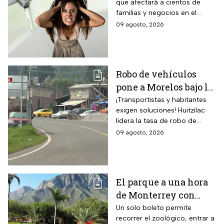
que afectará a cientos de
sin servicio del 11 al
familias y negocios en el
14 de agosto
municipio de Pachuca, a lo
09 agosto, 2026
largo de 72 horas.
Robo de vehículos
pone a Morelos bajo la
lupa: Huitzilac
¡Transportistas y habitantes
exigen soluciones! Huitzilac
registra la mayor tasa
lidera la tasa de robo de
del país
vehículos en México, con 78
09 agosto, 2026
casos solo de enero a mayo.
El parque a una hora
de Monterrey con
zoológico, tirolesa y
Un solo boleto permite
recorrer el zoológico, entrar a
alberca: esto cuesta la