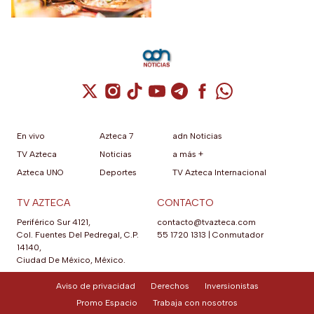
Cuenta de X / Twitter (se abre en una nuev
Cuenta de Instagram (se abre en una n
Cuenta de TikTok (se abre en una
Cuenta de YouTube (se abre 
Cuenta de Telegram (se a
Cuenta de Facebook 
Cuenta de Whats
En vivo
Azteca 7
adn Noticias
TV Azteca
Noticias
a más +
Azteca UNO
Deportes
TV Azteca Internacional
TV AZTECA
CONTACTO
Periférico Sur 4121,
contacto@tvazteca.com
Col. Fuentes Del Pedregal, C.P.
55 1720 1313
|
Conmutador
14140,
Ciudad De México, México.
Aviso de privacidad
Derechos
Inversionistas
Promo Espacio
Trabaja con nosotros