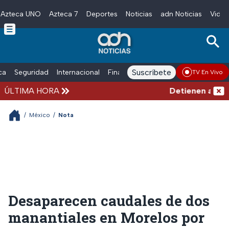
Azteca UNO
Azteca 7
Deportes
Noticias
adn Noticias
Video
Skip to main content
Suscríbete
ica
Seguridad
Internacional
Finanzas
adn Noticias Radio
Esp
TV En Vivo
ÚLTIMA HORA
Detienen al homb
/
México
/
Nota
Desaparecen caudales de dos
manantiales en Morelos por