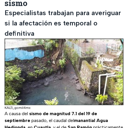
sismo
Especialistas trabajan para averiguar
si la afectación es temporal o
definitiva
KAL|1_gcmil4mx
A causa del
sismo de magnitud 7.1 del 19 de
septiembre
pasado, el caudal del
manantial Agua
Hedionda
, en
Cuautla
, y el de
San Ramón
prácticamente