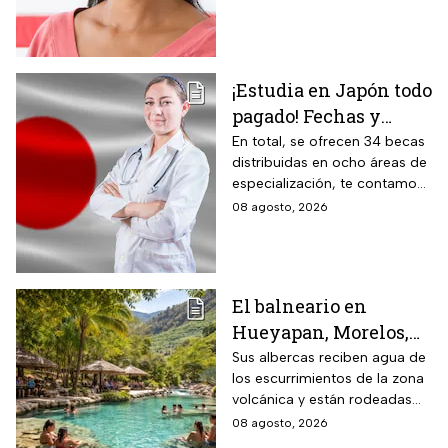
ingresar legalmente a Estados
Unidos.
¡Estudia en Japón todo
pagado! Fechas y
requisitos de la
En total, se ofrecen 34 becas
distribuidas en ocho áreas de
convocatoria para
especialización, te contamos
becas de estancias en
todos los detalles.
08 agosto, 2026
2026
El balneario en
Hueyapan, Morelos,
que combina albercas
Sus albercas reciben agua de
los escurrimientos de la zona
cristalinas con la
volcánica y están rodeadas
naturaleza del volcán
de vegetación, áreas verdes y
08 agosto, 2026
Popocatépetl y cuesta
espacios para descansar