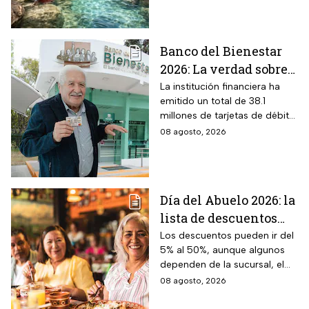
$40 pesos: días,
horarios y cómo llegar
Banco del Bienestar
2026: La verdad sobre
entrar a Buró de
La institución financiera ha
emitido un total de 38.1
Crédito por tenerla
millones de tarjetas de débito
para la dispersión de los
08 agosto, 2026
programas sociales.
Día del Abuelo 2026: la
lista de descuentos
con tu credencial
Los descuentos pueden ir del
5% al 50%, aunque algunos
INAPAM en
dependen de la sucursal, el
restaurantes,
servicio y los lugares
08 agosto, 2026
transporte y tiendas
disponibles