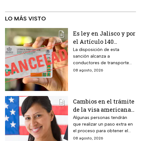
LO MÁS VISTO
Es ley en Jalisco y por
el Artículo 140
cancelarán la licencia
La disposición de esta
sanción alcanza a
de conducir de por
conductores de transporte
vida a todos los
escolar, unidades de
08 agosto, 2026
automovilistas que
emergencia y vehículos de
cometan esta
pasajeros que ocasionen un
siniestro vial en la entidad por
infracción
medio de una infracción muy
Cambios en el trámite
común.
de la visa americana
2026 y para quiénes
Algunas personas tendrán
que realizar un paso extra en
aplica
el proceso para obtener el
documento que permite
08 agosto, 2026