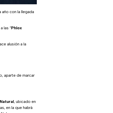
 año con la llegada
a las “
Phlox
ce alusión a la
o, aparte de marcar
Natural
, ubicado en
as, en la que habrá