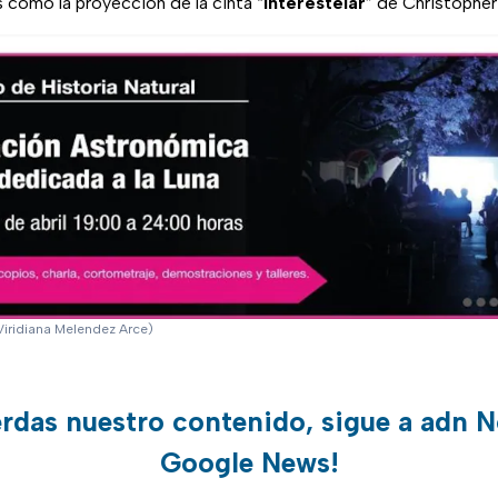
 como la proyección de la cinta “
Interestelar
” de Christopher
Viridiana Melendez Arce)
erdas nuestro contenido, sigue a adn N
Google News!