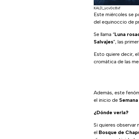
KAL|1_ycv0c8xf
Este miércoles se p
del equinoccio de p
Se llama “
Luna rosa
Salvajes
”, las prime
Esto quiere decir, e
cromática de las me
Además, este fenóme
el inicio de
Semana 
¿Dónde verla?
Si quieres observar 
el
Bosque de Chap