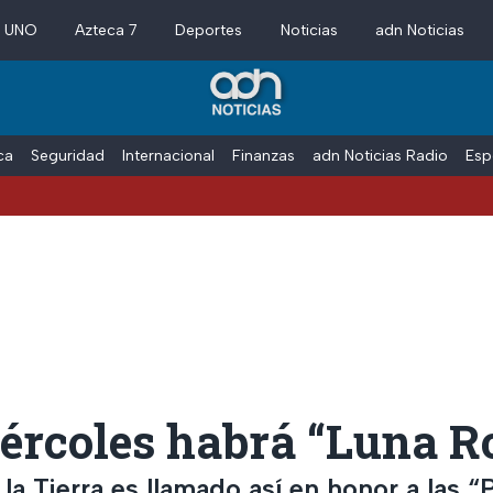
a UNO
Azteca 7
Deportes
Noticias
adn Noticias
ica
Seguridad
Internacional
Finanzas
adn Noticias Radio
Esp
ércoles habrá “Luna R
e la Tierra es llamado así en honor a las “