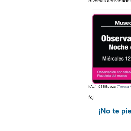
diversas actividades
KAL|1_6388ppzc
(Teresa 
fcj
¡No te pi