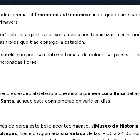
odrá apreciar el
fenómeno astronómico
único que ocurre cada
rimavera.
da
” debido a que los nativos americanos la bautizaron en honor 
ras flores que trae consigo la estación.
l satélite no precisamente se tornará de color rosa, pues solo ha
ncionadas flores.
no es especial debido a que será la primera
Luna llena
del añ
Santa
, aunque esta conmemoración varíe en días.
más de cerca este bello acontecimiento, el
Museo de Historia 
ultepec
, tiene programada una
velada
de las 19:00 a 24:00 hor