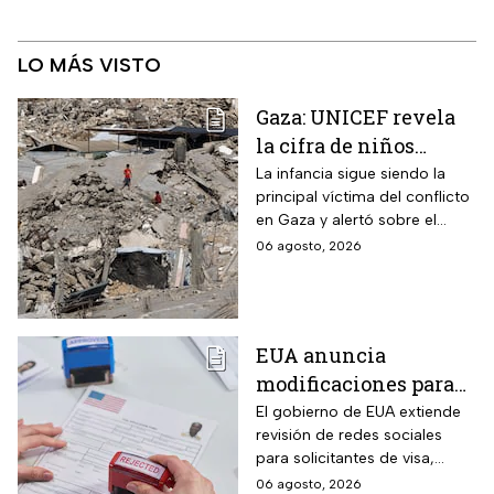
LO MÁS VISTO
Gaza: UNICEF revela
la cifra de niños
muertos tras alto al
La infancia sigue siendo la
principal víctima del conflicto
fuego
en Gaza y alertó sobre el
aumento de menores
06 agosto, 2026
fallecidos, la crisis humanitaria
y la urgencia de alcanzar un
acuerdo que permita detener
la violencia.
EUA anuncia
modificaciones para
el trámite de la visa:
El gobierno de EUA extiende
revisión de redes sociales
mexicanos deberán
para solicitantes de visa,
cumplir nueva
incluyendo mexicanos y
06 agosto, 2026