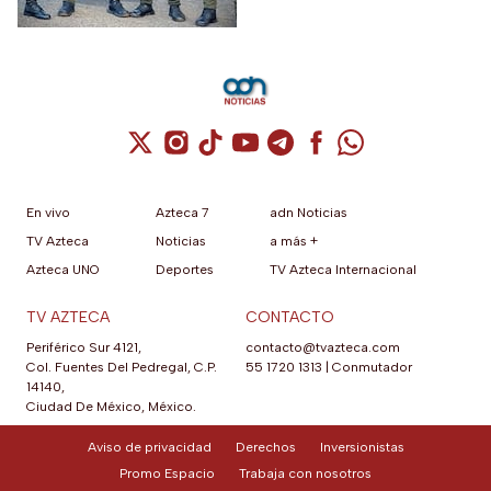
disidencia de las FARC.
Cuenta de X / Twitter (se abre en una nuev
Cuenta de Instagram (se abre en una n
Cuenta de TikTok (se abre en una
Cuenta de YouTube (se abre 
Cuenta de Telegram (se a
Cuenta de Facebook 
Cuenta de Whats
En vivo
Azteca 7
adn Noticias
TV Azteca
Noticias
a más +
Azteca UNO
Deportes
TV Azteca Internacional
TV AZTECA
CONTACTO
Periférico Sur 4121,
contacto@tvazteca.com
Col. Fuentes Del Pedregal, C.P.
55 1720 1313
|
Conmutador
14140,
Ciudad De México, México.
Aviso de privacidad
Derechos
Inversionistas
Promo Espacio
Trabaja con nosotros