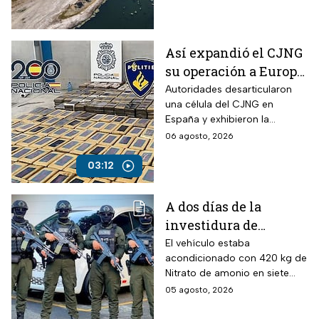
Así expandió el CJNG
su operación a Europa;
desmantelan célula
Autoridades desarticularon
una célula del CJNG en
en España
España y exhibieron la
expansión del cártel con
06 agosto, 2026
operaciones en Europa y
otros continentes.
03:12
A dos días de la
investidura de
Abelardo de la
El vehículo estaba
acondicionado con 420 kg de
Espriella, desactivan
Nitrato de amonio en siete
autobús bomba cerca
cilindros y presuntamente lo
05 agosto, 2026
de Cali
acondicionó el Estado Mayor
Central (EMC), la mayor