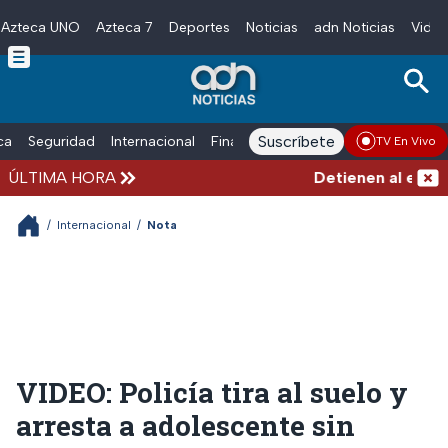
Azteca UNO
Azteca 7
Deportes
Noticias
adn Noticias
Video
Skip to main content
Suscríbete
ica
Seguridad
Internacional
Finanzas
adn Noticias Radio
Esp
TV En Vivo
ÚLTIMA HORA
Detienen al exgober
/
Internacional
/
Nota
VIDEO: Policía tira al suelo y
arresta a adolescente sin