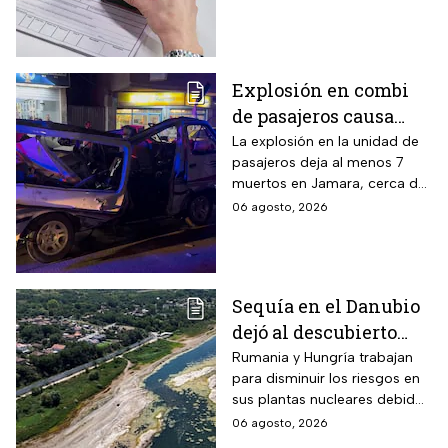
medida
periodistas. ¿Qué opinas
sobre este control digital y su
impacto en la privacidad?
Explosión en combi
de pasajeros causa
terror en las calles de
La explosión en la unidad de
pasajeros deja al menos 7
Jaramana en Damasco
muertos en Jamara, cerca de
Damasco; autoridades
06 agosto, 2026
investigan posible atentado
con artefacto explosivo.
Sequía en el Danubio
dejó al descubierto
buques de la Segunda
Rumania y Hungría trabajan
para disminuir los riesgos en
Guerra Mundial
sus plantas nucleares debido
a los mínimos históricos
06 agosto, 2026