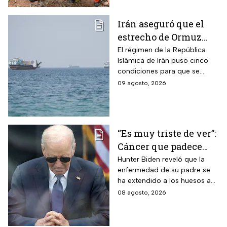
Irán aseguró que el
estrecho de Ormuz
seguirá bloqueado
El régimen de la República
Islámica de Irán puso cinco
hasta que EUA acepte
condiciones para que se
“sus condiciones”
reabra el estrecho de Ormuz
09 agosto, 2026
“Es muy triste de ver”:
Cáncer que padece
Joe Biden se propaga
Hunter Biden reveló que la
enfermedad de su padre se
y causa metástasis
ha extendido a los huesos a
pesar del tratamiento.
08 agosto, 2026