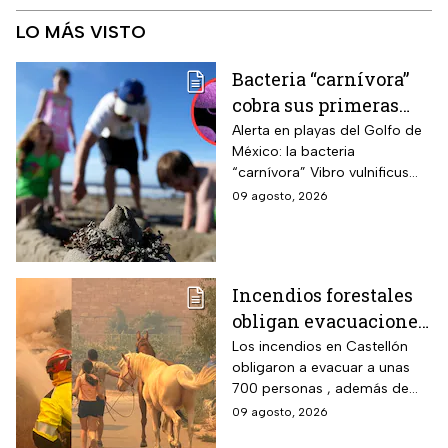
LO MÁS VISTO
Bacteria “carnívora”
cobra sus primeras
vidas y enciende
Alerta en playas del Golfo de
México: la bacteria
alarmas en estas
“carnívora” Vibro vulnificus
playas de EUA
causa infecciones graves y
09 agosto, 2026
muertes; precaución con
heridas y mariscos crudos.
Incendios forestales
obligan evacuaciones
en el este de España |
Los incendios en Castellón
obligaron a evacuar a unas
VIDEO
700 personas , además de
que ya dañaron viviendas y
09 agosto, 2026
granjas; más de 300