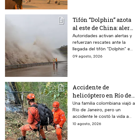
bomberos luchan contra el
fuego.
Tifón “Dolphin” azota
al este de China: alerta
máxima por
Autoridades activan alertas y
refuerzan rescates ante la
inundaciones y
llegada del tifón “Dolphin” en
ráfagas
el este de China con vientos
09 agosto, 2026
de 42 m/s, evacuaciones y
miles de vuelos cancelados.
Accidente de
helicóptero en Río de
Janeiro deja muertos;
Una familia colombiana viajó a
Río de Janeiro, pero un
su familia los
accidente le costó la vida a
esperaba en tierra
tres integrantes
10 agosto, 2026