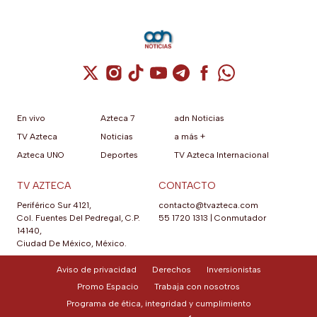
Cuenta de X / Twitter (se abre en una nuev
Cuenta de Instagram (se abre en una n
Cuenta de TikTok (se abre en una
Cuenta de YouTube (se abre 
Cuenta de Telegram (se a
Cuenta de Facebook 
Cuenta de Whats
En vivo
Azteca 7
adn Noticias
TV Azteca
Noticias
a más +
Azteca UNO
Deportes
TV Azteca Internacional
TV AZTECA
CONTACTO
Periférico Sur 4121,
contacto@tvazteca.com
Col. Fuentes Del Pedregal, C.P.
55 1720 1313
|
Conmutador
14140,
Ciudad De México, México.
Aviso de privacidad
Derechos
Inversionistas
Promo Espacio
Trabaja con nosotros
Programa de ética, integridad y cumplimiento