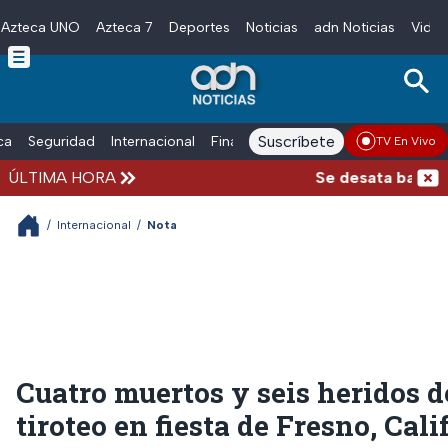
Azteca UNO
Azteca 7
Deportes
Noticias
adn Noticias
Video
Skip to main content
Suscríbete
ica
Seguridad
Internacional
Finanzas
adn Noticias Radio
Esp
TV En Vivo
ÚLTIMA HORA
Se desata balacera 
/
Internacional
/
Nota
Cuatro muertos y seis heridos d
tiroteo en fiesta de Fresno, Cali