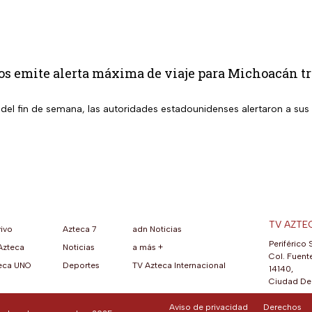
s emite alerta máxima de viaje para Michoacán tr
 del fin de semana, las autoridades estadounidenses alertaron a sus
TV AZTE
vivo
Azteca 7
adn Noticias
Periférico 
Azteca
Noticias
a más +
ueva pestaña)
na nueva pestaña)
una nueva pestaña)
re en una nueva pestaña)
se abre en una nueva pestaña)
ok (se abre en una nueva pestaña)
atsApp (se abre en una nueva pestaña)
Col. Fuente
eca UNO
Deportes
TV Azteca Internacional
14140,
Ciudad De 
Aviso de privacidad
Derechos