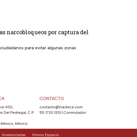
as narcobloqueos por captura del
 ciudadanos para evitar algunas zonas
CA
CONTACTO
Sur 4121,
contacto@tvazteca.com
s Del Pedregal, C.P.
55 1720 1313
|
Conmutador
México, México.
Inversionistas
Promo Espacio