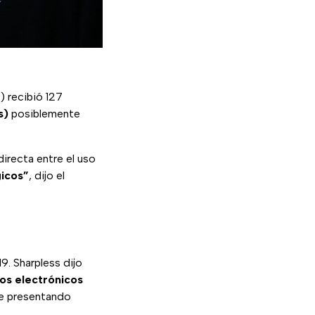
) recibió 127
s)
posiblemente
directa entre el uso
gicos”
, dijo el
9. Sharpless dijo
los electrónicos
núe presentando