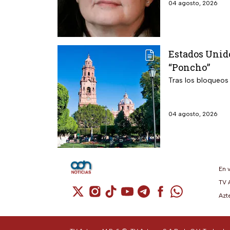
04 agosto, 2026
Estados Unido
“Poncho”
Tras los bloqueos
04 agosto, 2026
En 
TV 
Cuenta de X / Twitter (se abre en una n
Cuenta de Instagram (se abre en u
Cuenta de TikTok (se abre en 
Cuenta de YouTube (se ab
Cuenta de Telegram (
Cuenta de Facebo
Cuenta de Wh
Azt