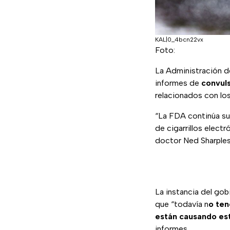
KAL|0_4bcn22vx
Foto:
La Administración d
informes de
convul
relacionados con los 
“La FDA continúa su 
de cigarrillos electr
doctor Ned Sharples
La instancia del gob
que “todavía n
o ten
están causando es
informes.