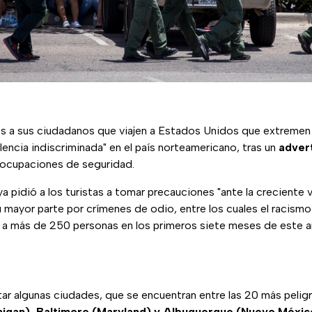
nes a sus ciudadanos que viajen a Estados Unidos que extremen
olencia indiscriminada" en el país norteamericano, tras un
advert
ocupaciones de seguridad.
ya pidió a los turistas a tomar precauciones "ante la creciente 
u mayor parte por crímenes de odio, entre los cuales el racismo 
a a más de 250 personas en los primeros siete meses de este a
itar algunas ciudades, que se encuentran entre las 20 más peli
higan), Baltimore (Maryland) y Albuquerque (Nuevo Méxic