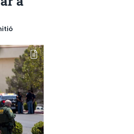
ar a
itió