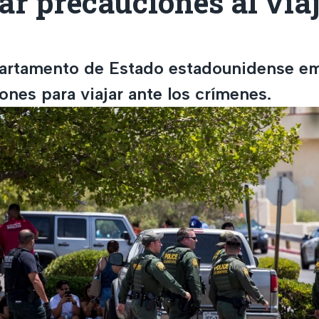
r precauciones al viaj
artamento de Estado estadounidense em
nes para viajar ante los crímenes.