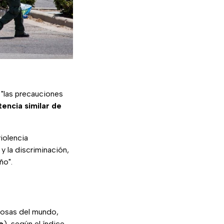
 "las precauciones
encia similar de
violencia
y la discriminación,
ño".
grosas del mundo,
o
), según el índice