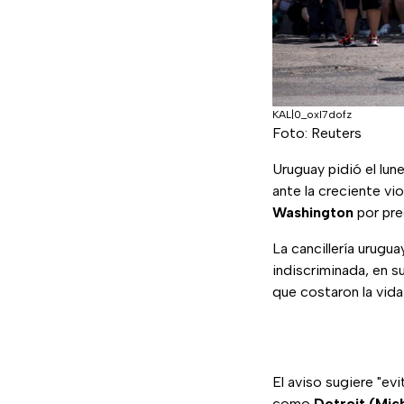
KAL|0_oxl7dofz
Foto: Reuters
Uruguay pidió el lu
ante la creciente vi
Washington
por pre
La cancillería urugua
indiscriminada, en s
que costaron la vid
El aviso sugiere "ev
como
Detroit (Mic