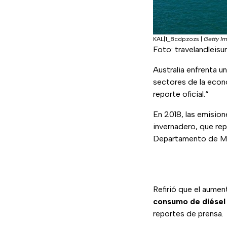
KAL|1_8cdpzozs
|
Getty I
Foto: travelandleisu
Australia enfrenta u
sectores de la econo
reporte oficial.“
En 2018, las emision
invernadero, que rep
Departamento de Me
Refirió que el aumen
consumo de diésel
reportes de prensa.