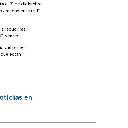
ta el 31 de diciembre
roximadamente un 12
a reducir las
”, señaló.
no del primer
n que están
oticias en