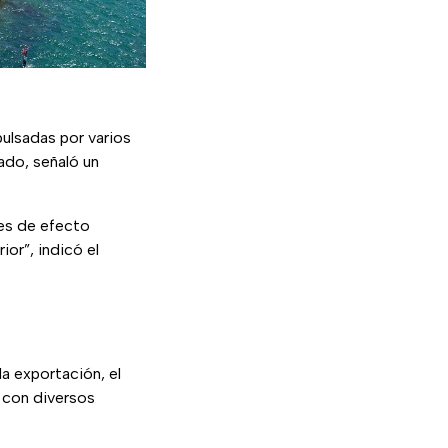
pulsadas por varios
ado, señaló un
ses de efecto
or”, indicó el
la exportación, el
o con diversos