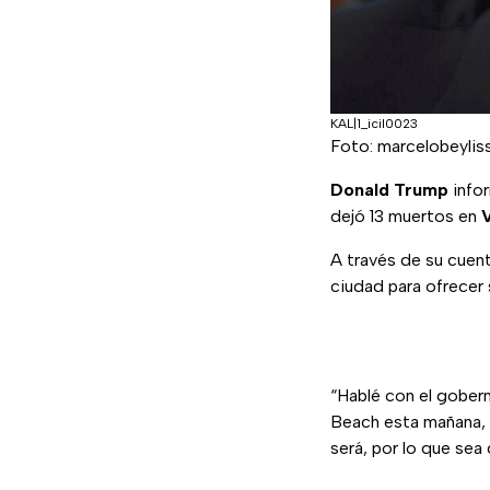
KAL|1_icil0023
Foto: marcelobeylis
Donald Trump
infor
dejó 13 muertos en
V
A través de su cuen
ciudad para ofrecer
“Hablé con el gobern
Beach esta mañana, p
será, por lo que sea 