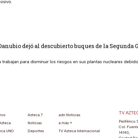
osivo.
Danubio dejó al descubierto buques de la Segunda
trabajan para disminuir los riesgos en sus plantas nucleares debido
TV AZTE
vivo
Azteca 7
adn Noticias
Periférico 
Azteca
Noticias
a más +
ueva pestaña)
na nueva pestaña)
una nueva pestaña)
re en una nueva pestaña)
se abre en una nueva pestaña)
ok (se abre en una nueva pestaña)
atsApp (se abre en una nueva pestaña)
Col. Fuente
eca UNO
Deportes
TV Azteca Internacional
14140,