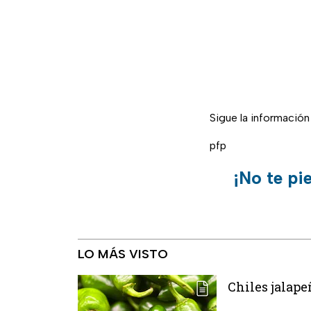
Sigue la informació
pfp
¡No te pi
LO MÁS VISTO
Chiles jalape