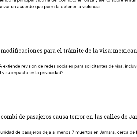
siendo la principal víctima del conflicto en Gaza y alertó sobre el au
anzar un acuerdo que permita detener la violencia.
modificaciones para el trámite de la visa: mexic
 extiende revisión de redes sociales para solicitantes de visa, inc
al y su impacto en la privacidad?
combi de pasajeros causa terror en las calles de 
a unidad de pasajeros deja al menos 7 muertos en Jamara, cerca de