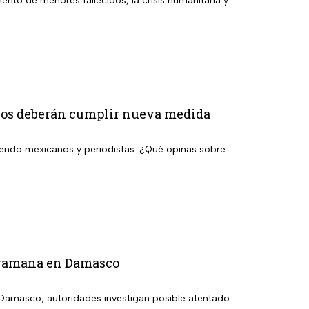
mento de menores fallecidos, la crisis humanitaria y
anos deberán cumplir nueva medida
luyendo mexicanos y periodistas. ¿Qué opinas sobre
Jaramana en Damasco
 Damasco; autoridades investigan posible atentado