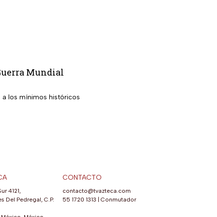
 Guerra Mundial
 a los mínimos históricos
CA
CONTACTO
Sur 4121,
contacto@tvazteca.com
s Del Pedregal, C.P.
55 1720 1313
|
Conmutador