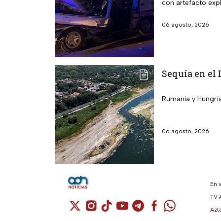
con artefacto expl
06 agosto, 2026
Sequía en el 
Rumania y Hungría 
06 agosto, 2026
En 
TV 
Cuenta de X / Twitter (se abre en una n
Cuenta de Instagram (se abre en u
Cuenta de TikTok (se abre en 
Cuenta de YouTube (se ab
Cuenta de Telegram (
Cuenta de Facebo
Cuenta de Wh
Azt