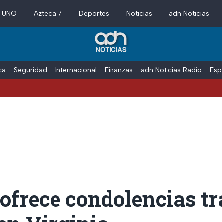
a UNO
Azteca 7
Deportes
Noticias
adn Noticias
ica
Seguridad
Internacional
Finanzas
adn Noticias Radio
Esp
ofrece condolencias tr