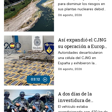
para disminuir los riesgos en
Guerra Mundial
sus plantas nucleares debido
a los mínimos históricos
06 agosto, 2026
Así expandió el CJNG
su operación a Europa;
desmantelan célula
Autoridades desarticularon
una célula del CJNG en
en España
España y exhibieron la
expansión del cártel con
06 agosto, 2026
operaciones en Europa y
otros continentes.
03:12
A dos días de la
investidura de
Abelardo de la
El vehículo estaba
acondicionado con 420 kg de