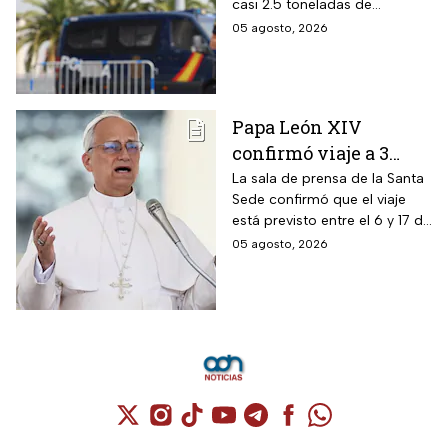
casi 2.5 toneladas de
detienen a 13
metanfetaminas procedente
05 agosto, 2026
personas
de México; son acusados de
delitos contra la salud
Papa León XIV
confirmó viaje a 3
países de
La sala de prensa de la Santa
Sede confirmó que el viaje
Latinoamérica
está previsto entre el 6 y 17 de
noviembre de este mismo
05 agosto, 2026
año.
Cuenta de X / Twitter (se abre en una nuev
Cuenta de Instagram (se abre en una n
Cuenta de TikTok (se abre en una
Cuenta de YouTube (se abre 
Cuenta de Telegram (se a
Cuenta de Facebook 
Cuenta de Whats