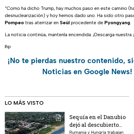
“Como ha dicho Trump, hay muchos paso en este camino (ha
desnuclearización) y hoy hemos dado uno. Ha sido otro paso
Pompeo
tras aterrizar en
Seúl
procedente de
Pyongyang
.
La noticia continúa, mantenla encendida. ¡Descarga nuestra
lhp
¡No te pierdas nuestro contenido, s
Noticias en Google News!
LO MÁS VISTO
Sequía en el Danubio
dejó al descubierto
buques de la Segunda
Rumania y Hungría trabajan