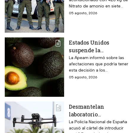
Espriella, desactivan
Nitrato de amonio en siete
autobús bomba cerca
cilindros y presuntamente lo
05 agosto, 2026
de Cali
acondicionó el Estado Mayor
Central (EMC), la mayor
disidencia de las FARC.
Estados Unidos
suspende la
importación de
La Apeam informó sobre las
afectaciones que podría tener
aguacate de
esta decisión a los
Michoacán por alerta
trabajadores y la industria
05 agosto, 2026
de seguridad
aguacatera
Desmantelan
laboratorio
clandestino del CJNG
La Policía Nacional de España
acusó al cártel de introducir
en Cataluña, España;