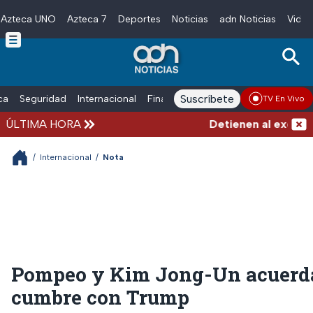
Azteca UNO
Azteca 7
Deportes
Noticias
adn Noticias
Video
Skip to main content
Suscríbete
ica
Seguridad
Internacional
Finanzas
adn Noticias Radio
Esp
TV En Vivo
ÚLTIMA HORA
Detienen al exgoberna
/
Internacional
/
Nota
Pompeo y Kim Jong-Un acuerd
cumbre con Trump