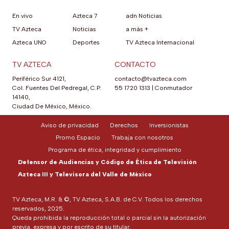
En vivo
Azteca 7
adn Noticias
TV Azteca
Noticias
a más +
Azteca UNO
Deportes
TV Azteca Internacional
TV AZTECA
CONTACTO
Periférico Sur 4121,
contacto@tvazteca.com
Col. Fuentes Del Pedregal, C.P.
55 1720 1313
|
Conmutador
14140,
Ciudad De México, México.
Aviso de privacidad
Derechos
Inversionistas
Promo Espacio
Trabaja con nosotros
Programa de ética, integridad y cumplimiento
Defensor de Audiencias y Código de Ética de Televisión
Azteca III y Televisora del Valle de México
TV Azteca, M.R. & ©, TV Azteca, S.A.B. de C.V. Todos los derechos
reservados, 2025.
Queda prohibida la reproducción total o parcial sin la autorización
previa, expresa y por escrito de su titular.