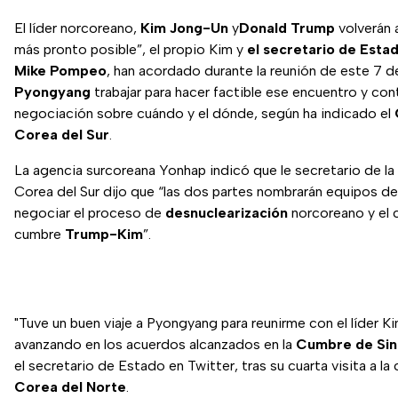
El líder norcoreano,
Kim Jong-Un
y
Donald Trump
volverán a
más pronto posible”, el propio Kim y
el secretario de Esta
Mike Pompeo
, han acordado durante la reunión de este 7 d
Pyongyang
trabajar para hacer factible ese encuentro y cont
negociación sobre cuándo y el dónde, según ha indicado el
Corea del Sur
.
La agencia surcoreana Yonhap indicó que le secretario de la
Corea del Sur dijo que “las dos partes nombrarán equipos de
negociar el proceso de
desnuclearización
norcoreano y el c
cumbre
Trump-Kim
”.
"Tuve un buen viaje a Pyongyang para reunirme con el líder 
avanzando en los acuerdos alcanzados en la
Cumbre de Sin
el secretario de Estado en Twitter, tras su cuarta visita a la 
Corea del Norte
.