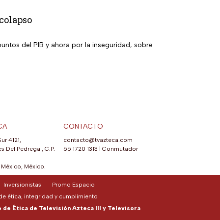
 colapso
ntos del PIB y ahora por la inseguridad, sobre
CA
CONTACTO
Sur 4121,
contacto@tvazteca.com
s Del Pedregal, C.P.
55 1720 1313
|
Conmutador
México, México.
Inversionistas
Promo Espacio
e ética, integridad y cumplimiento
de Ética de Televisión Azteca III y Televisora