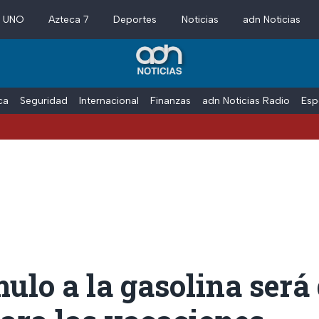
a UNO
Azteca 7
Deportes
Noticias
adn Noticias
ica
Seguridad
Internacional
Finanzas
adn Noticias Radio
Esp
mulo a la gasolina será 