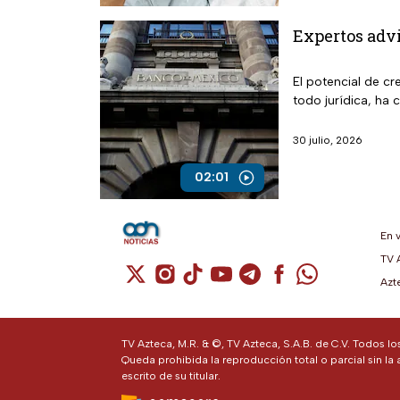
Expertos advi
El potencial de c
todo jurídica, ha 
30 julio, 2026
02:01
En 
TV 
Cuenta de X / Twitter (se abre en una n
Cuenta de Instagram (se abre en u
Cuenta de TikTok (se abre en 
Cuenta de YouTube (se ab
Cuenta de Telegram (
Cuenta de Facebo
Cuenta de Wh
Azt
TV Azteca, M.R. & ©, TV Azteca, S.A.B. de C.V. Todos l
Queda prohibida la reproducción total o parcial sin la 
escrito de su titular.