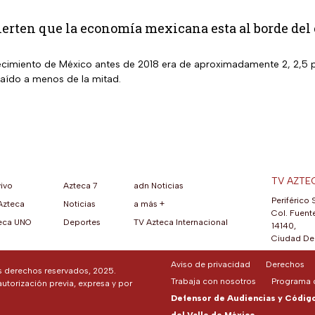
erten que la economía mexicana esta al borde del
recimiento de México antes de 2018 era de aproximadamente 2, 2,5 pu
caído a menos de la mitad.
TV AZTE
vivo
Azteca 7
adn Noticias
Periférico 
Azteca
Noticias
a más +
ueva pestaña)
na nueva pestaña)
una nueva pestaña)
re en una nueva pestaña)
se abre en una nueva pestaña)
ok (se abre en una nueva pestaña)
atsApp (se abre en una nueva pestaña)
Col. Fuente
eca UNO
Deportes
TV Azteca Internacional
14140,
Ciudad De 
Aviso de privacidad
Derechos
os derechos reservados, 2025.
Trabaja con nosotros
Programa d
autorización previa, expresa y por
Defensor de Audiencias y Código 
del Valle de México