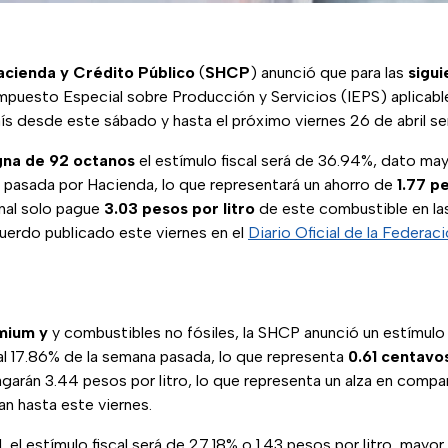
acienda y Crédito Público
(
SHCP
) anunció que para las
sigu
l Impuesto Especial sobre Producción y Servicios (IEPS) aplicabl
ís desde este sábado y hasta el próximo viernes 26 de abril se
gna de 92 octanos
el estímulo fiscal será de 36.94%, dato ma
 pasada por Hacienda, lo que representará un ahorro de
1.77 p
inal solo pague
3.03 pesos por litro
de este combustible en la
cuerdo publicado este viernes en el
Diario Oficial de la Federac
mium y
y combustibles no fósiles, la SHCP anunció un estímulo f
al 17.86% de la semana pasada, lo que representa
0.61 centavo
arán 3.44 pesos por litro, lo que representa un alza en compa
n hasta este viernes.
, el estímulo fiscal será de 27.18% o 1.43 pesos por litro, mayor