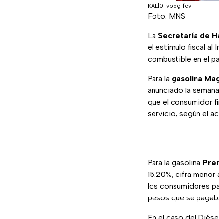
KAL|0_vbog1fev
Foto: MNS
La
Secretaría de H
el estímulo fiscal a
combustible en el pa
Para la
gasolina Ma
anunciado la semana
que el consumidor f
servicio, según el a
Para la gasolina
Pre
15.20%, cifra menor 
los consumidores pag
pesos que se pagaba
En el caso del Diésel