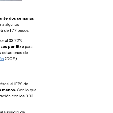
iente dos semanas
e a algunos
rá de 1.77 pesos.
yor al 33.72%
esos por litro
para
s estaciones de
ión
(DOF).
iscal al IEPS de
s menos.
Con lo que
ración con los 3.33
 al subsidio de