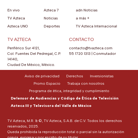
En vivo
Azteca 7
adn Noticias
TV Azteca
Noticias
a más +
Azteca UNO
Deportes
TV Azteca Internacional
TV AZTECA
CONTACTO
Periférico Sur 4121,
contacto@tvazteca.com
Col. Fuentes Del Pedregal, C.P.
55 1720 1313
|
Conmutador
14140,
Ciudad De México, México.
Aviso de privacidad
Derechos
Inversionistas
Promo Espacio
Trabaja con nosotros
Programa de ética, integridad y cumplimiento
Defensor de Audiencias y Código de Ética de Televisión
Azteca III y Televisora del Valle de México
TV Azteca, M.R. & ©, TV Azteca, S.A.B. de C.V. Todos los derechos
reservados, 2025.
Queda prohibida la reproducción total o parcial sin la autorización
previa, expresa y por escrito de su titular.