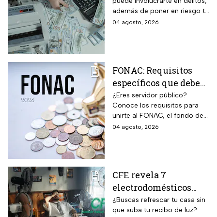
puede involucrarte en delitos,
bancarias: razón por la
además de poner en riesgo tu
que debes decir que
patrimonio y situación legal;
04 agosto, 2026
no
protégete y denuncia si fuiste
víctima.
FONAC: Requisitos
específicos que deben
cumplir los
¿Eres servidor público?
Conoce los requisitos para
trabajadores para
unirte al FONAC, el fondo de
participar en él
ahorro Capitalizable de los
04 agosto, 2026
Trabajadores al Servicio del
Estado.
CFE revela 7
electrodomésticos
para combatir el calor
¿Buscas refrescar tu casa sin
que suba tu recibo de luz?
sin que se dispare tu