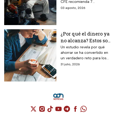
CFE recomienda 7
recibo de luz
electrodomésticos eficientes
03 agosto, 2026
y hábitos para ahorrar energía
durante este verano.
¿Por qué el dinero ya
no alcanza? Estos son
los gastos que más
Un estudio revela por qué
ahorrar se ha convertido en
impactan a los
un verdadero reto para los
mexicanos
mexicanos.
31 julio, 2026
Cuenta de X / Twitter (se abre en una nuev
Cuenta de Instagram (se abre en una n
Cuenta de TikTok (se abre en una
Cuenta de YouTube (se abre 
Cuenta de Telegram (se a
Cuenta de Facebook 
Cuenta de Whats