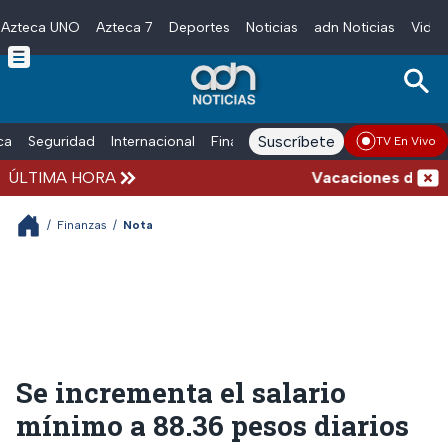
Azteca UNO
Azteca 7
Deportes
Noticias
adn Noticias
Video
Skip to main content
Suscríbete
ica
Seguridad
Internacional
Finanzas
adn Noticias Radio
Esp
TV En Vivo
ÚLTIMA HORA
Vacaciones de veran
/
Finanzas
/
Nota
Se incrementa el salario
mínimo a 88.36 pesos diarios