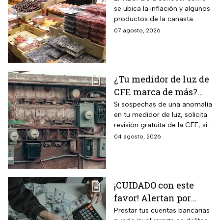
se ubica la inflación y algunos
canasta básica por la
productos de la canasta
inflación
básica incrementaron sus
07 agosto, 2026
precios considerablemente.
¿Tu medidor de luz de
CFE marca de más?
Así puedes saber si
Si sospechas de una anomalía
en tu medidor de luz, solicita
presenta una falla
revisión gratuita de la CFE, si
hay falla es totalmente
04 agosto, 2026
GRATIS.
¡CUIDADO con este
favor! Alertan por
préstamo de cuentas
Prestar tus cuentas bancarias