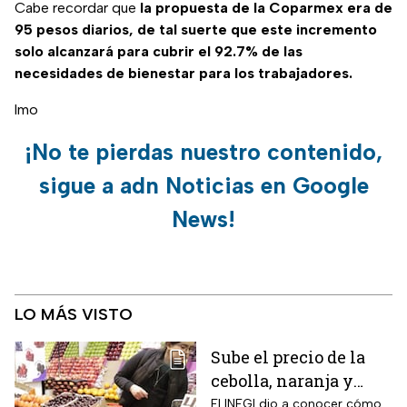
Cabe recordar que
la propuesta de la Coparmex era de
95 pesos diarios, de tal suerte que este incremento
solo alcanzará para cubrir el 92.7% de las
necesidades de bienestar para los trabajadores.
lmo
¡No te pierdas nuestro contenido,
sigue a adn Noticias en Google
News!
LO MÁS VISTO
Sube el precio de la
cebolla, naranja y
otros alimentos de la
El INEGI dio a conocer cómo