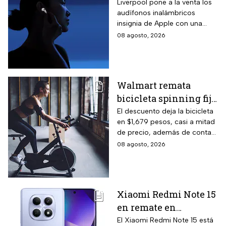
inalámbricos con 20%
Liverpool pone a la venta los
audífonos inalámbricos
descuento y hasta 16
insignia de Apple con una
MSI
rebaja considerable y
08 agosto, 2026
opciones de pago diferido
para todo México.
Walmart remata
bicicleta spinning fija
con monitoreo de
El descuento deja la bicicleta
en $1,679 pesos, casi a mitad
velocidad, calorías y
de precio, además de contar
pulso, ideal para hacer
el beneficio de meses sin
08 agosto, 2026
cardio en casa
intereses
Xiaomi Redmi Note 15
en remate en
Liverpool: 256 GB de
El Xiaomi Redmi Note 15 está