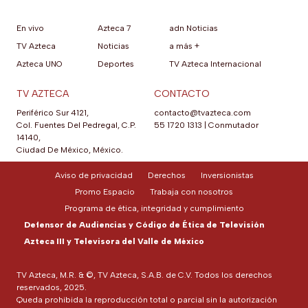
En vivo
Azteca 7
adn Noticias
TV Azteca
Noticias
a más +
Azteca UNO
Deportes
TV Azteca Internacional
TV AZTECA
CONTACTO
Periférico Sur 4121,
contacto@tvazteca.com
Col. Fuentes Del Pedregal, C.P.
55 1720 1313
|
Conmutador
14140,
Ciudad De México, México.
Aviso de privacidad
Derechos
Inversionistas
Promo Espacio
Trabaja con nosotros
Programa de ética, integridad y cumplimiento
Defensor de Audiencias y Código de Ética de Televisión
Azteca III y Televisora del Valle de México
TV Azteca, M.R. & ©, TV Azteca, S.A.B. de C.V. Todos los derechos
reservados, 2025.
Queda prohibida la reproducción total o parcial sin la autorización