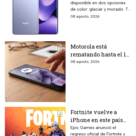
disponible en dos opciones
almacenamiento,
de color: glaciar y morado. Te
cámara de 108 MP y
contamos todos los detalles
08 agosto, 2026
carga rápida
de la promoción.
Motorola está
rematando hasta el 19
de agosto el celular
08 agosto, 2026
Moto G17 de 256 GB y
cámara de 50 MP con
15% de descuento por
el regreso a clases
Fortnite vuelve a
iPhone en este país
latinoamericano tras
Epic Games anunció el
regreso oficial de Fortnite y
acuerdo oficial con