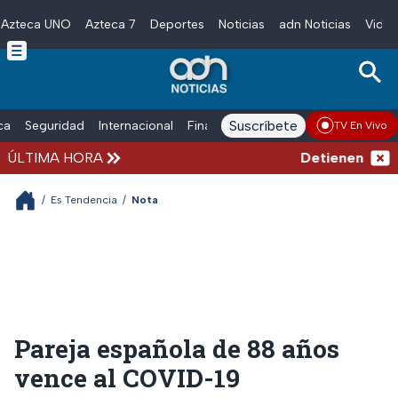
Azteca UNO
Azteca 7
Deportes
Noticias
adn Noticias
Video
Skip to main content
Suscríbete
ica
Seguridad
Internacional
Finanzas
adn Noticias Radio
Esp
TV En Vivo
ÚLTIMA HORA
Detienen al hom
/
Es Tendencia
/
Nota
Pareja española de 88 años
vence al COVID-19