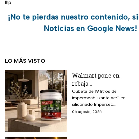
lhp
¡No te pierdas nuestro contenido, s
Noticias en Google News!
LO MÁS VISTO
Walmart pone en
rebaja
impermeabilizante
Cubeta de 19 litros del
impermeabilizante acrílico
ecológico Impersec 10
siliconado Impersec
años con caucho
formulado con hasta 60 por
06 agosto, 2026
reciclado de 19 litros
ciento de caucho reciclado
para la temporada de
de llantas, vida útil
garantizada hasta 10 años,
lluvias
propiedades aislantes