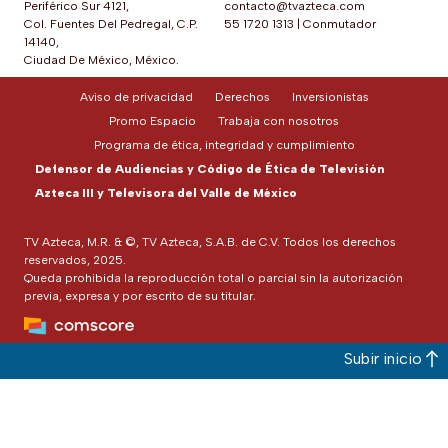
Periférico Sur 4121,
contacto@tvazteca.com
Col. Fuentes Del Pedregal, C.P.
55 1720 1313
|
Conmutador
14140,
Ciudad De México, México.
Aviso de privacidad
Derechos
Inversionistas
Promo Espacio
Trabaja con nosotros
Programa de ética, integridad y cumplimiento
Defensor de Audiencias y Código de Ética de Televisión
Azteca III y Televisora del Valle de México
TV Azteca, M.R. & ©, TV Azteca, S.A.B. de C.V. Todos los derechos
reservados, 2025.
Queda prohibida la reproducción total o parcial sin la autorización
previa, expresa y por escrito de su titular.
Subir inicio