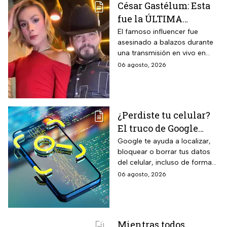
César Gastélum: Esta
térmicas frente al frío y calor,
fue la ÚLTIMA
reducción del paso de ruidos
exteriores y aplicación directa
publicación del
El famoso influencer fue
mediante cepillo de ixtle sin
asesinado a balazos durante
influencer en redes
necesidad de tela de refuerzo
una transmisión en vivo en
sociales: “La cita
adicional.
calles del municipio de
06 agosto, 2026
fresita” | VIDEO
Culiacán en Sinaloa.
¿Perdiste tu celular?
El truco de Google
para localizarlo y
Google te ayuda a localizar,
bloquear o borrar tus datos
proteger tus datos
del celular, incluso de forma
remota; debes tener activada
06 agosto, 2026
esta función para proteger tu
información antes de que sea
tarde.
Mientras todos