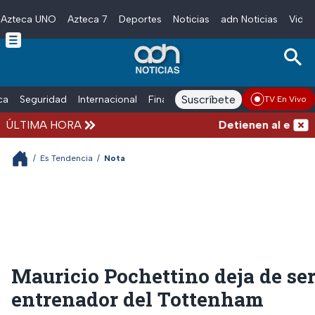
Azteca UNO
Azteca 7
Deportes
Noticias
adn Noticias
Video
Skip to main content
Suscríbete
ica
Seguridad
Internacional
Finanzas
adn Noticias Radio
Esp
TV En Vivo
ÚLTIMA HORA
Detienen al exgober
/
Es Tendencia
/
Nota
Mauricio Pochettino deja de se
entrenador del Tottenham