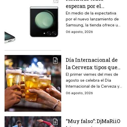
esperan por el
Samsung Z Flip8,
En medio de la expectativa
por el nuevo lanzamiento de
Liverpool rebaja y
Samsung, la tienda ofrece un
remata el Galaxy Z
modelo anterior a un precio
06 agosto, 2026
Flip5 de 256GB a tres
más económico.
veces menos
Día Internacional de
la Cerveza: tipos que
hay con base en su
El primer viernes del mes de
agosto se celebra el Día
sabor y fermentación
Internacional de la Cerveza y
si quieres celebrarlo
06 agosto, 2026
tomándote una, te contamos
los tipos que hay y sus
características.
“Muy falso”: DjMaRiiO