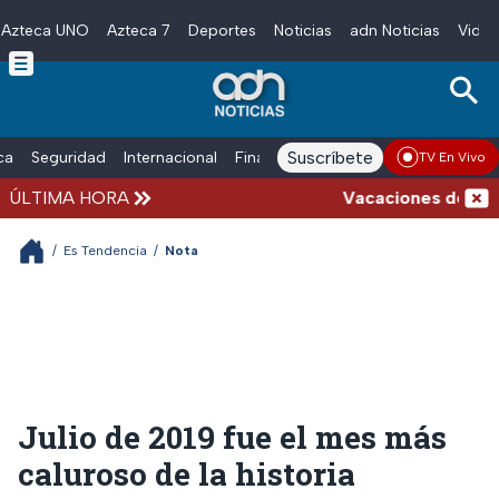
Azteca UNO
Azteca 7
Deportes
Noticias
adn Noticias
Video
Skip to main content
Suscríbete
ica
Seguridad
Internacional
Finanzas
adn Noticias Radio
Esp
TV En Vivo
ÚLTIMA HORA
Vacaciones de verano
/
Es Tendencia
/
Nota
Julio de 2019 fue el mes más
caluroso de la historia