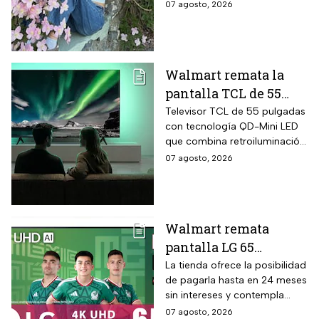
creadora: tratamientos,
07 agosto, 2026
cirugías y hasta cumplió uno
de sus grandes sueños antes
de morir.
Walmart remata la
pantalla TCL de 55
pulgadas 4K QD-Mini
Televisor TCL de 55 pulgadas
con tecnología QD-Mini LED
Led con $6,600 de
que combina retroiluminación
descuento en línea y
Mini LED de casi precisión
07 agosto, 2026
hasta 24 meses sin
pixel con puntos cuánticos
intereses
QLED, resolución 4K UHD,
audio Onkyo 2.1 con
subwoofer, Dolby Atmos y
Walmart remata
plataforma Google TV.
pantalla LG 65
pulgadas UHD 4K con
La tienda ofrece la posibilidad
de pagarla hasta en 24 meses
funciones de
sin intereses y contempla
inteligencia artificial
devoluciones hasta 30 días
07 agosto, 2026