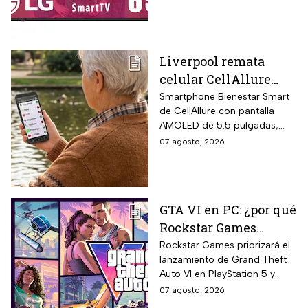
ThinQ
después de recibir el
producto.
Liverpool remata
celular CellAllure
Smart AMOLED 5.5
Smartphone Bienestar Smart
de CellAllure con pantalla
pulgadas con botón
AMOLED de 5.5 pulgadas,
SOS, ideal para adultos
sistema operativo Android 13
07 agosto, 2026
mayores: rebaja de 55%
con interfaz de letras y
y hasta 6 MSI
números grandes diseñada
específicamente para adultos
mayores, botón SOS físico
GTA VI en PC: ¿por qué
ubicado en la parte trasera
Rockstar Games
del equipo que activa llamada
automática al contacto de
decidió priorizar
Rockstar Games priorizará el
emergencia junto con alarma
lanzamiento de Grand Theft
PlayStation 5 y Xbox
sonora potente.
Auto VI en PlayStation 5 y
Series X?
Xbox Series X/S el 19 de
07 agosto, 2026
noviembre de 2026 sin