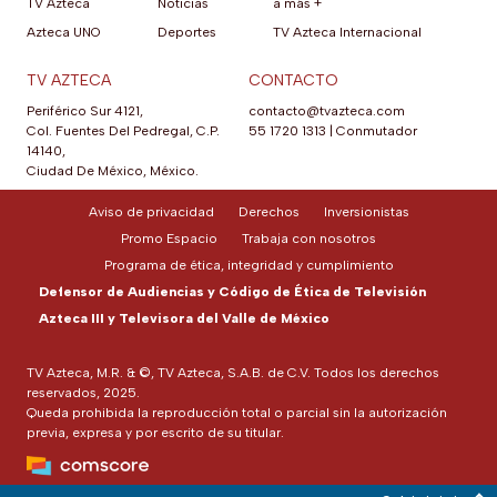
TV Azteca
Noticias
a más +
Azteca UNO
Deportes
TV Azteca Internacional
TV AZTECA
CONTACTO
Periférico Sur 4121,
contacto@tvazteca.com
Col. Fuentes Del Pedregal, C.P.
55 1720 1313
|
Conmutador
14140,
Ciudad De México, México.
Aviso de privacidad
Derechos
Inversionistas
Promo Espacio
Trabaja con nosotros
Programa de ética, integridad y cumplimiento
Defensor de Audiencias y Código de Ética de Televisión
Azteca III y Televisora del Valle de México
TV Azteca, M.R. & ©, TV Azteca, S.A.B. de C.V. Todos los derechos
reservados, 2025.
Queda prohibida la reproducción total o parcial sin la autorización
previa, expresa y por escrito de su titular.