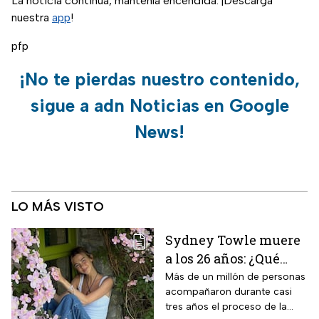
La noticia continúa, mantenla encendida. ¡Descarga
nuestra
app
!
pfp
¡No te pierdas nuestro contenido,
sigue a adn Noticias en Google
News!
LO MÁS VISTO
Sydney Towle muere
a los 26 años: ¿Qué
cáncer padecía la
Más de un millón de personas
acompañaron durante casi
estrella de TikTok?
tres años el proceso de la