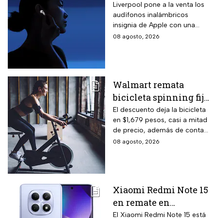
inalámbricos con 20%
Liverpool pone a la venta los
audífonos inalámbricos
descuento y hasta 16
insignia de Apple con una
MSI
rebaja considerable y
08 agosto, 2026
opciones de pago diferido
para todo México.
Walmart remata
bicicleta spinning fija
con monitoreo de
El descuento deja la bicicleta
en $1,679 pesos, casi a mitad
velocidad, calorías y
de precio, además de contar
pulso, ideal para hacer
el beneficio de meses sin
08 agosto, 2026
cardio en casa
intereses
Xiaomi Redmi Note 15
en remate en
Liverpool: 256 GB de
El Xiaomi Redmi Note 15 está