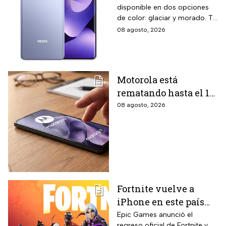
disponible en dos opciones
almacenamiento,
de color: glaciar y morado. Te
cámara de 108 MP y
contamos todos los detalles
08 agosto, 2026
carga rápida
de la promoción.
Motorola está
rematando hasta el 19
de agosto el celular
08 agosto, 2026
Moto G17 de 256 GB y
cámara de 50 MP con
15% de descuento por
el regreso a clases
Fortnite vuelve a
iPhone en este país
latinoamericano tras
Epic Games anunció el
regreso oficial de Fortnite y