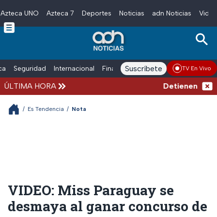
Azteca UNO
Azteca 7
Deportes
Noticias
adn Noticias
Video
Skip to main content
Suscríbete
ica
Seguridad
Internacional
Finanzas
adn Noticias Radio
Esp
TV En Vivo
ÚLTIMA HORA
Detienen al hom
/
Es Tendencia
/
Nota
VIDEO: Miss Paraguay se
desmaya al ganar concurso de