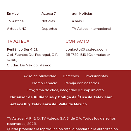
En vivo
Azteca 7
adn Noticias
TV Azteca
Noticias
a más +
Azteca UNO
Deportes
TV Azteca Internacional
TV AZTECA
CONTACTO
Periférico Sur 4121,
contacto@tvazteca.com
Col. Fuentes Del Pedregal, C.P.
55 1720 1313
|
Conmutador
14140,
Ciudad De México, México.
Aviso de privacidad
Derechos
Inversionistas
Promo Espacio
Trabaja con nosotros
Programa de ética, integridad y cumplimiento
Defensor de Audiencias y Código de Ética de Televisión
Azteca III y Televisora del Valle de México
TV Azteca, M.R. & ©, TV Azteca, S.A.B. de C.V. Todos los derechos
reservados, 2025.
Queda prohibida la reproducción total o parcial sin la autorización