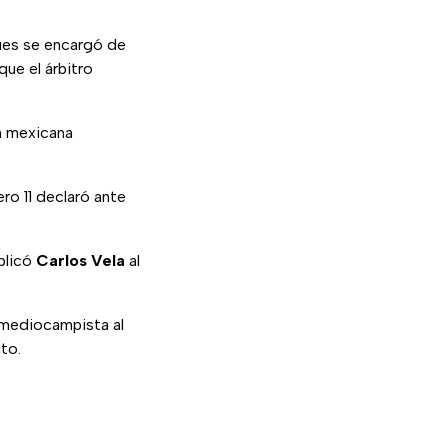
ues se encargó de
que el árbitro
ón mexicana
ero 11 declaró ante
ublicó
Carlos Vela
al
l mediocampista al
to.