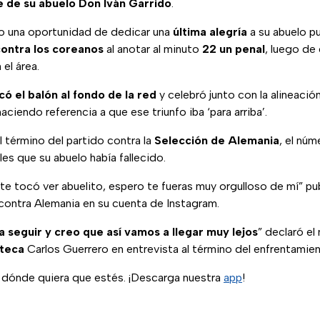
e de su abuelo Don Iván Garrido
.
dio una oportunidad de dedicar una
última alegría
a su abuelo p
contra los coreanos
al anotar al minuto
22 un penal
, luego de 
el área.
có el balón al fondo de la red
y celebró junto con la alineaci
aciendo referencia a que ese triunfo iba ‘para arriba’.
 término del partido contra la
Selección de Alemania
, el núm
es que su abuelo había fallecido.
 te tocó ver abuelito, espero te fueras muy orgulloso de mí” p
 contra Alemania en su cuenta de Instagram.
a seguir y creo que así vamos a llegar muy lejos
” declaró e
teca
Carlos Guerrero en entrevista al término del enfrentamien
n dónde quiera que estés. ¡Descarga nuestra
app
!