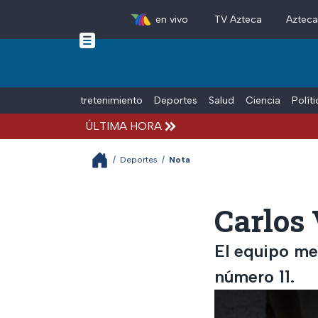
en vivo
TV Azteca
Aztec
Skip to main content
Tiempo Libre
Entretenimiento
Deportes
Salud
Ciencia
Polít
ÚLTIMA HORA
/
Deportes
/
Nota
Carlos 
El equipo me
número 11.