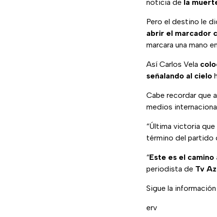
noticia de
la muert
Pero el destino le 
abrir el marcador 
marcara una mano en 
Así Carlos Vela
colo
señalando al cielo
h
Cabe recordar que al
medios internacional
“Última victoria que
término del partido
“
Este es el camino 
periodista de
Tv Az
Sigue la informació
erv