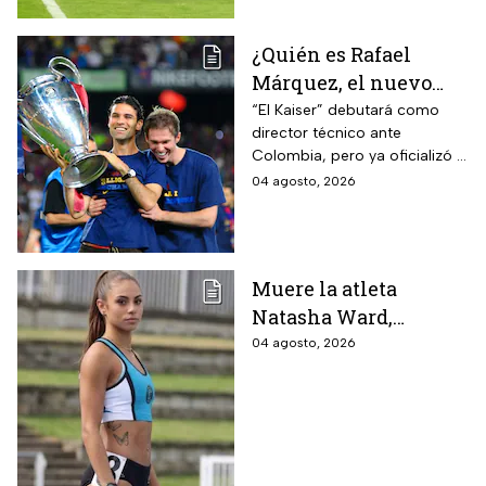
¿Quién es Rafael
Márquez, el nuevo
entrenador de la
“El Kaiser” debutará como
director técnico ante
Selección Mexicana
Colombia, pero ya oficializó la
que debutará con
fecha de su primer encuentro
04 agosto, 2026
Colombia, Perú y
contra Estados Unidos, el
EUA?
máximo rival de la zona para
México
Muere la atleta
Natasha Ward,
promesa del atletismo
04 agosto, 2026
mundial a los 21 años
de edad