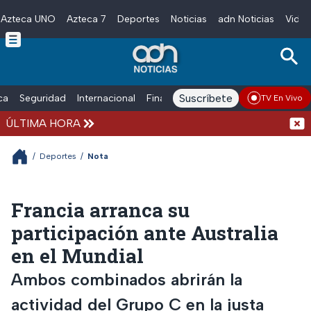
Azteca UNO
Azteca 7
Deportes
Noticias
adn Noticias
Video
Skip to main content
Suscríbete
ica
Seguridad
Internacional
Finanzas
adn Noticias Radio
Esp
TV En Vivo
ÚLTIMA HORA
Detie
/
Deportes
/
Nota
Francia arranca su
participación ante Australia
en el Mundial
Ambos combinados abrirán la
actividad del Grupo C en la justa