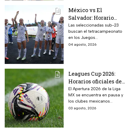
México vs El
Salvador: Horario
oficial y dónde ver la
Las seleccionadas sub-23
buscan el tetracampeonato
semifinal de la
en los Juegos
femenil en los Juegos
Centroamericanos y del
04 agosto, 2026
Centroamericanos
Caribe 2026; te contamos
2026
todos los detalles
Leagues Cup 2026:
Horarios oficiales de
los partidos de la Liga
El Apertura 2026 de la Liga
MX se encuentra en pausa y
MX vs MLS de la Fase
los clubes mexicanos
1
competirán en el torneo
03 agosto, 2026
internacional contra la MLS