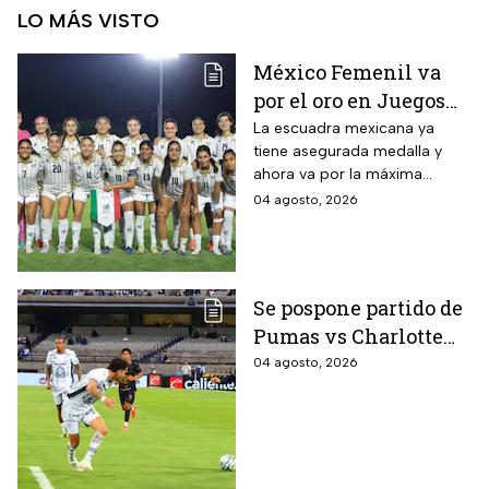
LO MÁS VISTO
México Femenil va
por el oro en Juegos
Centroamericanos; ya
La escuadra mexicana ya
tiene asegurada medalla y
conoce a su rival
ahora va por la máxima
presea en los Juegos
04 agosto, 2026
Centroamericanos
Se pospone partido de
Pumas vs Charlotte
FC en el inicio de la
04 agosto, 2026
Leagues Cup 2026