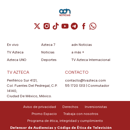
Cuenta de X / Twitter (se abre en una nuev
Cuenta de Instagram (se abre en una n
Cuenta de TikTok (se abre en una
Cuenta de YouTube (se abre 
Cuenta de Telegram (se a
Cuenta de Facebook 
Cuenta de Whats
En vivo
Azteca 7
adn Noticias
TV Azteca
Noticias
a más +
Azteca UNO
Deportes
TV Azteca Internacional
TV AZTECA
CONTACTO
Periférico Sur 4121,
contacto@tvazteca.com
Col. Fuentes Del Pedregal, C.P.
55 1720 1313
|
Conmutador
14140,
Ciudad De México, México.
Aviso de privacidad
Derechos
Inversionistas
Promo Espacio
Trabaja con nosotros
Programa de ética, integridad y cumplimiento
Defensor de Audiencias y Código de Ética de Televisión