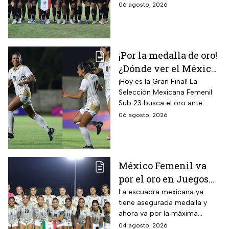
doradas de forma
06 agosto, 2026
gloria
consecutiva
¡Por la medalla de oro!
¿Dónde ver el México
vs Colombia Femenil?
¡Hoy es la Gran Final! La
Selección Mexicana Femenil
Así puedes seguir la
Sub 23 busca el oro ante
Gran Final EN VIVO
Colombia en los Juegos
06 agosto, 2026
Centroamericanos y del
Caribe Santo Domingo 2026.
México Femenil va
por el oro en Juegos
Centroamericanos; ya
La escuadra mexicana ya
tiene asegurada medalla y
conoce a su rival
ahora va por la máxima
presea en los Juegos
04 agosto, 2026