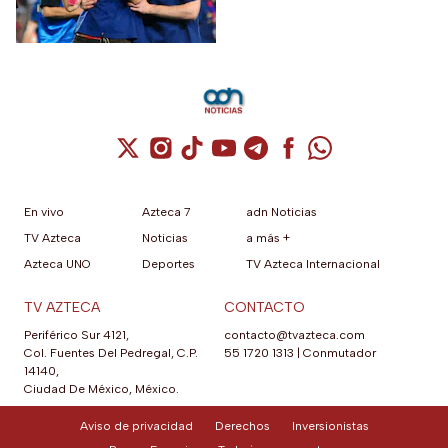
EUA?
máximo rival de la zona para
México
Cuenta de X / Twitter (se abre en una nuev
Cuenta de Instagram (se abre en una n
Cuenta de TikTok (se abre en una
Cuenta de YouTube (se abre 
Cuenta de Telegram (se a
Cuenta de Facebook 
Cuenta de Whats
En vivo
Azteca 7
adn Noticias
TV Azteca
Noticias
a más +
Azteca UNO
Deportes
TV Azteca Internacional
TV AZTECA
CONTACTO
Periférico Sur 4121,
contacto@tvazteca.com
Col. Fuentes Del Pedregal, C.P.
55 1720 1313
|
Conmutador
14140,
Ciudad De México, México.
Aviso de privacidad
Derechos
Inversionistas