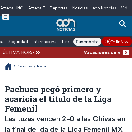
Azteca UNO
Azteca 7
Deportes
Noticias
adn Noticias
Video
Skip to main content
Suscríbete
ica
Seguridad
Internacional
Finanzas
adn Noticias Radio
Esp
TV En Vivo
ÚLTIMA HORA
Vacaciones de verano co
/
Deportes
/
Nota
Pachuca pegó primero y
acaricia el título de la Liga
Femenil
Las tuzas vencen 2-0 a las Chivas en
la final de ida de la Liga Femenil MX