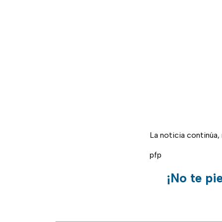
La noticia continúa
pfp
¡No te pi