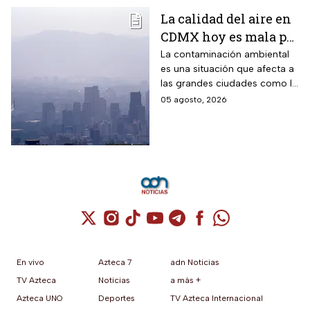
La calidad del aire en
CDMX hoy es mala por
partículas PM10;
La contaminación ambiental
es una situación que afecta a
¿habrá Doble Hoy No
las grandes ciudades como la
Circula?
CDMX y cuando los niveles
05 agosto, 2026
son altos se debe activar la
Fase 1 de Contingencia
Ambiental.
Cuenta de X / Twitter (se abre en una nuev
Cuenta de Instagram (se abre en una n
Cuenta de TikTok (se abre en una
Cuenta de YouTube (se abre 
Cuenta de Telegram (se a
Cuenta de Facebook 
Cuenta de Whats
En vivo
Azteca 7
adn Noticias
TV Azteca
Noticias
a más +
Azteca UNO
Deportes
TV Azteca Internacional