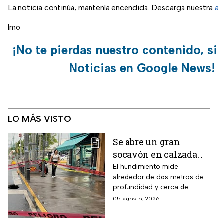
La noticia continúa, mantenla encendida. Descarga nuestra
lmo
¡No te pierdas nuestro contenido, s
Noticias en Google News!
LO MÁS VISTO
Se abre un gran
socavón en calzada
Taxqueña tras paso de
El hundimiento mide
alrededor de dos metros de
Trolebús
profundidad y cerca de
cuatro metros de diámetro.
05 agosto, 2026