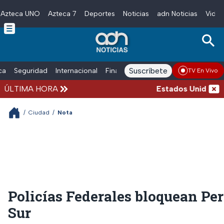
Azteca UNO
Azteca 7
Deportes
Noticias
adn Noticias
Video
Skip to main content
Suscríbete
ica
Seguridad
Internacional
Finanzas
adn Noticias Radio
Esp
TV En Vivo
ÚLTIMA HORA
Estados Unidos susp
/
Ciudad
/
Nota
Policías Federales bloquean Per
Sur