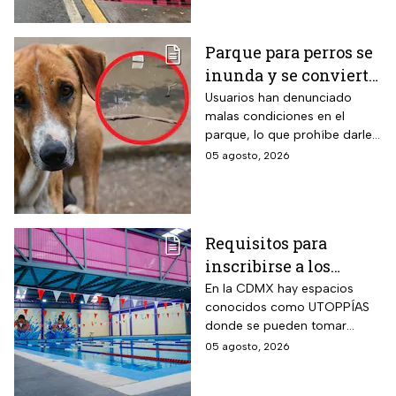
Parque para perros se
inunda y se convierte
en foco de infección;
Usuarios han denunciado
malas condiciones en el
el área canina está
parque, lo que prohíbe darle
inutilizable
un uso adecuado
05 agosto, 2026
Requisitos para
inscribirse a los
talleres de la UTOPÍA
En la CDMX hay espacios
conocidos como UTOPPÍAS
Coyoacán
donde se pueden tomar
talleres y practicar deportes y
05 agosto, 2026
habrá uno nuevo en
Coyoacán.