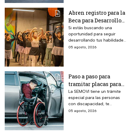
Abren registro para la
Beca para Desarrollo
de Talento PILARES;
Si estás buscando una
oportunidad para seguir
requisitos para recibir
desarrollando tus habilidades
hasta 10 mil pesos
puedes registrarte para la
05 agosto, 2026
Beca para Desarrollo de
Talento de PILARES.
Paso a paso para
tramitar placas para
automovilistas con
La SEMOVI tiene un trámite
especial para las personas
discapacidad en
con discapacidad; te
CDMX durante 2026
contamos todo lo que
05 agosto, 2026
necesitas