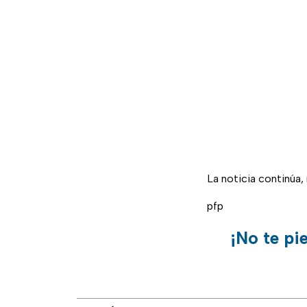
La noticia continúa
pfp
¡No te pi