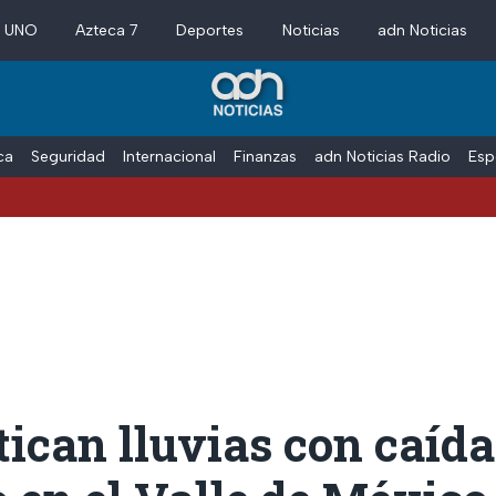
a UNO
Azteca 7
Deportes
Noticias
adn Noticias
ica
Seguridad
Internacional
Finanzas
adn Noticias Radio
Esp
Vacacione
ican lluvias con caída